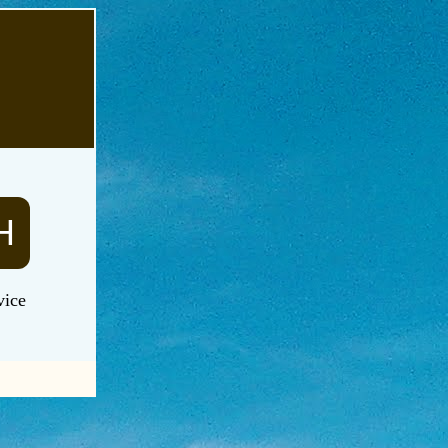
H
vice