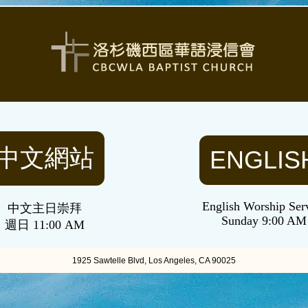
中文網站
ENGLIS
English Worship Ser
中文主日崇拜
Sunday 9:00 AM
週日 11:00 AM
1925 Sawtelle Blvd, Los Angeles, CA 90025