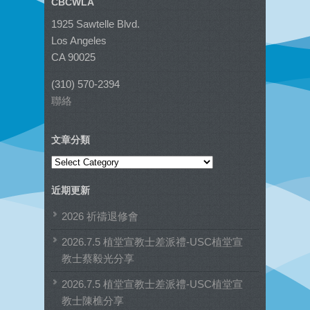
CBCWLA
1925 Sawtelle Blvd.
Los Angeles
CA 90025
(310) 570-2394
聯絡
文章分類
文
章
近期更新
分
類
2026 祈禱退修會
2026.7.5 植堂宣教士差派禮-USC植堂宣
教士蔡毅光分享
2026.7.5 植堂宣教士差派禮-USC植堂宣
教士陳樵分享