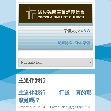
A
A
A
繁簡轉換:
简体
繁體
主道伴我行
主道伴我行──「行道」真的那
麼難嗎？
November 20, 2024
-
Pastor Hsiao 蕭旻奇牧師
,
主道