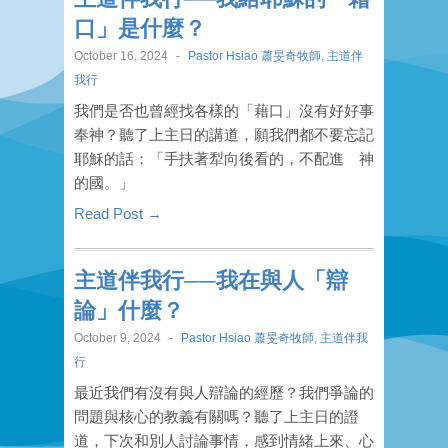
口」是什麼？
October 16, 2024
-
Pastor Hsiao 蕭旻奇牧師
,
主道伴
我行
我們是否也曾經找各樣的「藉口」沒有好好事
奉神？聽了上主日的講道，願我們都不要忘記
耶穌的話：「手扶著犁向後看的，不配進 神
的國。」
Read Post →
主道伴我行──我在與人「辯
論」什麼？
October 9, 2024
-
Pastor Hsiao 蕭旻奇牧師
,
主道伴我
行
最近我們有沒有與人辯論的經歷？我們爭論的
問題與核心的教義有關嗎？聽了上主日的證
道，下次和別人討論事情，感到情緒上來、心