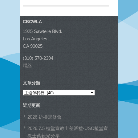
CBCWLA
1925 Sawtelle Blvd.
Los Angeles
CA 90025
(310) 570-2394
聯絡
文章分類
文
章
近期更新
分
類
2026 祈禱退修會
2026.7.5 植堂宣教士差派禮-USC植堂宣
教士蔡毅光分享