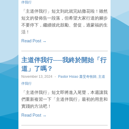
伴我行
「主道伴我行」短文到此就完結撒花啦！雖然
短文的發佈告一段落，但希望大家行道的腳步
不要停下，繼續彼此鼓勵、督促，過蒙福的生
活！
Read Post →
主道伴我行──我終於開始「行
道」了嗎？
November 13, 2024
-
Pastor Hsiao 蕭旻奇牧師
,
主道
伴我行
「主道伴我行」短文即將進入尾聲，本週讓我
們重新複習一下「主道伴我行」最初的用意和
實踐的方法吧！
Read Post →