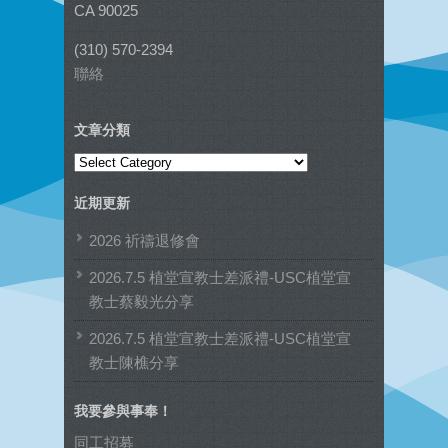
CA 90025
(310) 570-2394
聯絡
文章分類
文
章
近期更新
分
類
2026 祈禱退修會
2026.7.5 植堂宣教士差派禮-USC植堂宣
教士蔡毅光分享
2026.7.5 植堂宣教士差派禮-USC植堂宣
教士陳樵分享
我要參與事奉！
同工招募