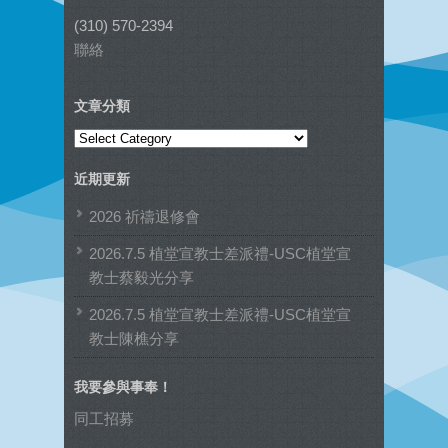
(310) 570-2394
聯絡
文章分類
文
章
近期更新
分
類
2026 祈禱退修會
2026.7.5 植堂宣教士差派禮-USC植堂宣
教士蔡毅光分享
2026.7.5 植堂宣教士差派禮-USC植堂宣
教士陳樵分享
我要參與事奉！
同工招募