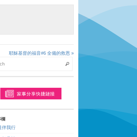
耶穌基督的福音#6 全備的救恩 »
專欄
道伴我行