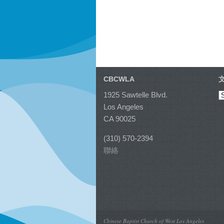
CBCWLA
1925 Sawtelle Blvd.
Los Angeles
CA 90025
(310) 570-2394
聯絡
Chinese Baptist Church of West Los Angeles