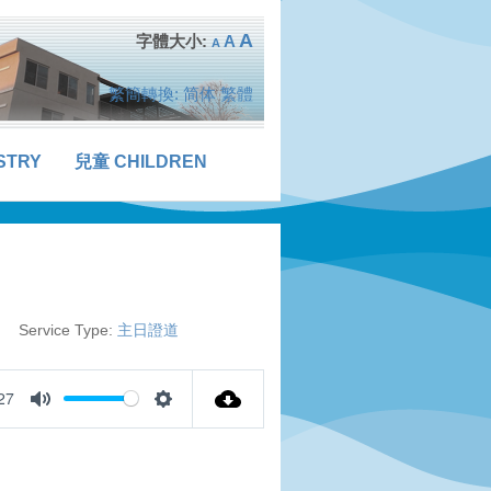
A
A
A
繁簡轉換:
简体
繁體
STRY
兒童 CHILDREN
Service Type:
主日證道
27
Mute
Settings