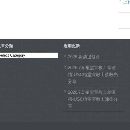
上
文章分類
近期更新
文
2026 祈禱退修會
章
2026.7.5 植堂宣教士差派
分
禮-USC植堂宣教士蔡毅光
類
分享
2026.7.5 植堂宣教士差派
禮-USC植堂宣教士陳樵分
享