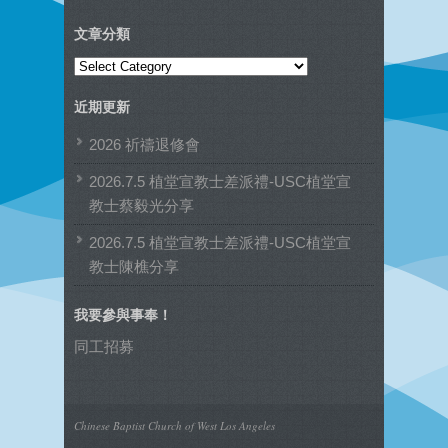
文章分類
文
章
近期更新
分
類
2026 祈禱退修會
2026.7.5 植堂宣教士差派禮-USC植堂宣
教士蔡毅光分享
2026.7.5 植堂宣教士差派禮-USC植堂宣
教士陳樵分享
我要參與事奉！
同工招募
Chinese Baptist Church of West Los Angeles