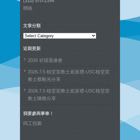
(310) 570-2394
聯絡
文章分類
文
章
近期更新
分
類
2026 祈禱退修會
2026.7.5 植堂宣教士差派禮-USC植堂宣
教士蔡毅光分享
2026.7.5 植堂宣教士差派禮-USC植堂宣
教士陳樵分享
我要參與事奉！
同工招募