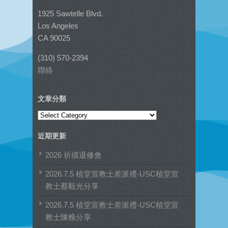
1925 Sawtelle Blvd.
Los Angeles
CA 90025
(310) 570-2394
聯絡
文章分類
文
章
近期更新
分
類
2026 祈禱退修會
2026.7.5 植堂宣教士差派禮-USC植堂宣
教士蔡毅光分享
2026.7.5 植堂宣教士差派禮-USC植堂宣
教士陳樵分享