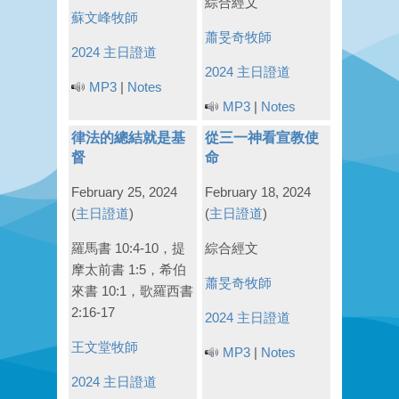
綜合經文
蘇文峰牧師
蕭旻奇牧師
2024 主日證道
2024 主日證道
MP3
|
Notes
MP3
|
Notes
律法的總結就是基
從三一神看宣教使
督
命
February 25, 2024
February 18, 2024
(
主日證道
)
(
主日證道
)
羅馬書 10:4-10，提
綜合經文
摩太前書 1:5，希伯
蕭旻奇牧師
來書 10:1，歌羅西書
2:16-17
2024 主日證道
王文堂牧師
MP3
|
Notes
2024 主日證道