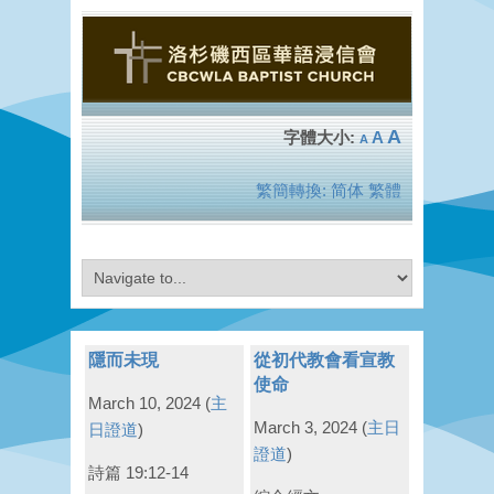
A
A
A
繁簡轉換:
简体
繁體
隱而未現
從初代教會看宣教
使命
March 10, 2024
(
主
March 3, 2024
(
主日
日證道
)
證道
)
詩篇 19:12-14