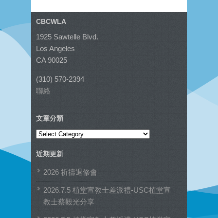
CBCWLA
1925 Sawtelle Blvd.
Los Angeles
CA 90025
(310) 570-2394
聯絡
文章分類
文
章
近期更新
分
類
2026 祈禱退修會
2026.7.5 植堂宣教士差派禮-USC植堂宣
教士蔡毅光分享