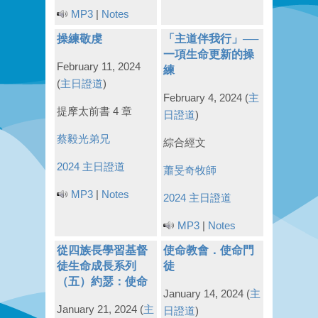
MP3
|
Notes
操練敬虔
「主道伴我行」──
一項生命更新的操
February 11, 2024
練
(
主日證道
)
February 4, 2024
(
主
提摩太前書 4 章
日證道
)
蔡毅光弟兄
綜合經文
2024 主日證道
蕭旻奇牧師
MP3
|
Notes
2024 主日證道
MP3
|
Notes
從四族長學習基督
使命教會．使命門
徒生命成長系列
徒
（五）約瑟：使命
January 14, 2024
(
主
January 21, 2024
(
主
日證道
)