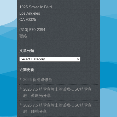
1925 Sawtelle Blvd.
Los Angeles
CA 90025
(310) 570-2394
聯絡
文章分類
文
章
近期更新
分
類
2026 祈禱退修會
2026.7.5 植堂宣教士差派禮-USC植堂宣
教士蔡毅光分享
2026.7.5 植堂宣教士差派禮-USC植堂宣
教士陳樵分享