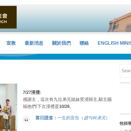
宣教
最新消息
關於我們
聯絡
ENGLISH MINI
7/27浸禮:
感謝主，這次有九位弟兄姐妹受浸歸主,願主賜
福他們!下次浸禮是
10/26
。
當日證道：
一生的宣告（
趙勻科弟兄
）
牧師