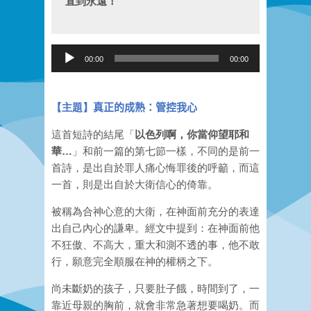
直到永遠！
Audio
00:00
00:00
Player
【主題】
真正的成熟：管控我心
這首短詩的結尾「
以色列啊，你當仰望耶和
華…
」和前一篇的第七節一樣，不同的是前一
首詩，是出自於罪人痛心悔罪後的呼籲，而這
一首，則是出自於大衛信心的倚靠。
被稱為合神心意的大衛
，
在神面前充分的表達
出自己內心的謙卑。經文中提到：在神面前他
不狂傲
、
不高大，重大和測不透的事，他不敢
行
，
願意完全順服在神的權柄之下
。
尚未斷奶的孩子，只要肚子餓，時間到了，一
靠近母親的胸前，就會非常急著想要喝奶。而