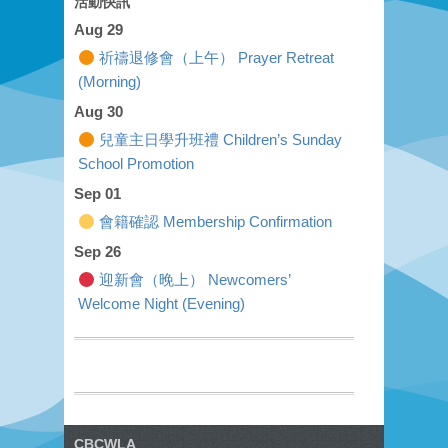
活動快訊
Aug 29
祈禱退修會（上午） Prayer Retreat
(Morning)
Aug 30
兒童主日學升班禮 Children’s Sunday
School Promotion
Sep 01
會籍確認 Membership Confirmation
Sep 26
迎新會（晚上） Newcomers’
Welcome Night (Evening)
CBCWLA