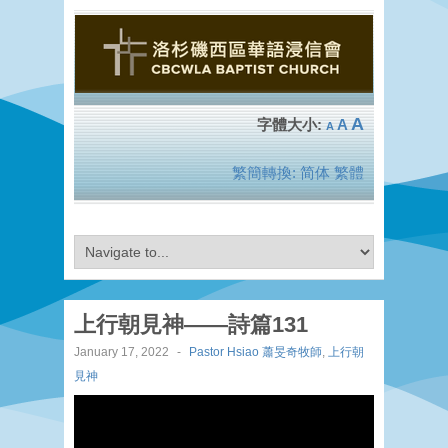
A
A
A
繁簡轉換:
简体
繁體
上行朝見神——詩篇131
January 17, 2022
-
Pastor Hsiao 蕭旻奇牧師
,
上行朝
見神