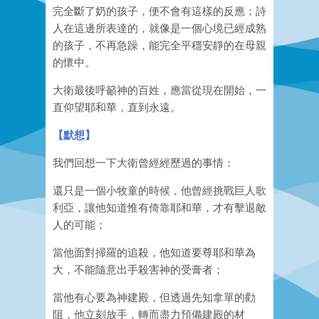
完全斷了奶的孩子，便不會有這樣的反應；詩
人在這邊所表達的，就像是一個心境已經成熟
的孩子，不再急躁，能完全平穩安靜的在母親
的懷中。
大衛最後呼籲神的百姓，應當從現在開始，一
直仰望耶和華，直到永遠。
【
默想
】
我們回想一下大衛曾經經歷過的事情：
還只是一個小牧童的時候，他曾經挑戰巨人歌
利亞，讓他知道惟有倚靠耶和華，才有擊退敵
人的可能；
當他面對掃羅的追殺，他知道要尊耶和華為
大，不能隨意出手殺害神的受膏者
；
當他有心要為神建殿，但透過先知拿單的勸
阻，他立刻放手，轉而盡力預備建殿的材