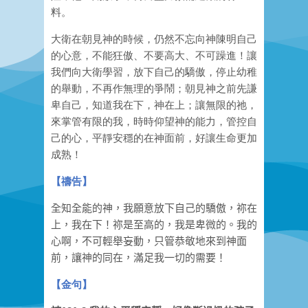
料。
大衛在朝見神的時候，仍然不忘向神陳明自己
的心意，不能狂傲
、
不要高大、不可躁進！讓
我們向大衛學習，放下自己的驕傲，停止幼稚
的舉動，不再作無理的爭鬧
；
朝見神之前先謙
卑自己，知道我在下，神在上；讓無限的祂，
來掌管有限的我
，
時時仰望神的能力，管控自
己的心，平靜安穩的在神面前，好讓生命更加
成熟！
【禱告】
全知全能的
神
，我願意放下自己的驕傲，祢
在
上，我在下！
祢
是至高的，我是卑微的。我
的
心啊
，不可輕舉妄動，只管恭敬地
來到神面
前，讓
神
的同在，滿足我一切的需要！
【
金句
】