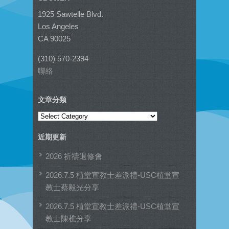
1925 Sawtelle Blvd.
Los Angeles
CA 90025
(310) 570-2394
聯絡
文章分類
文
章
近期更新
分
類
2026 祈禱退修會
2026.7.5 植堂宣教士差派禮-USC植堂宣
教士蔡毅光分享
2026.7.5 植堂宣教士差派禮-USC植堂宣
教士陳樵分享