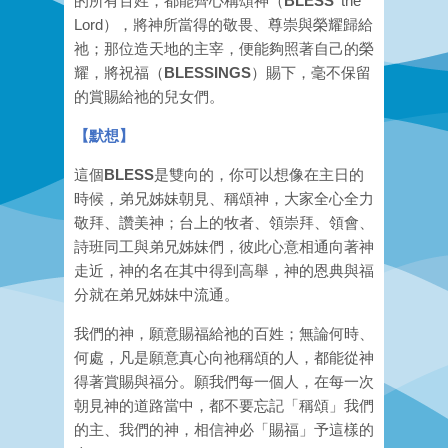
的所有百姓，都能齊心稱頌神
（
BLESS
the
Lord），將神所當得的敬畏、尊崇與榮耀歸給
祂；
那位造天地的主宰，便能夠照著自己的榮
耀，將祝福（
BLESSINGS
）賜下，毫不保留
的賞賜給祂的兒女們。
【
默想
】
這個
BLESS
是雙向的，你可以想像在主日的
時候，弟兄姊妹朝見、稱頌神，大家全心全力
敬拜、讚美神；台上的牧者、領崇拜、領會、
詩班同工與弟兄姊妹們，彼此心意相通向著神
走近，神的名在其中得到高舉，神的恩典與福
分就在弟兄姊妹中流通。
我們的神，願意賜福給祂的百姓；無論何時、
何處，凡是願意真心向祂稱頌的人，都能從神
得著賞賜與福分。願我們每一個人，在每一次
朝見神的道路當中，都不要忘記「稱頌」我們
的主、我們的神，相信神必「賜福」予這樣的