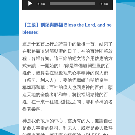
Audio
00:00
00:00
Player
【主題】
稱頌與賜福 Bless the Lord, and be
blessed
這是十五首上行之詩當中的最後一首。結束了
在耶路撒冷過節朝聖的日子，神的百姓即將啟
程，各歸各鄉。這三節的經文適合用啟應的方
式來讀，一開始的1-2節是準備離開聖殿的百
姓們，鼓舞著在聖殿裡忠心事奉神的僕人們
（祭司、利未人），要他們繼續向聖所舉手、
稱頌耶和華；而神的僕人也回應神的百姓，願
造天地的全能者耶和華，將祝福賜給祂的百
姓。在一來一往彼此對說之間，耶和華神的名
得著榮耀。
神是我們敬拜的中心，當所有的人，無論自己
是參與事奉的祭司、利未人，或者是參與敬拜