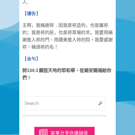
人。
【禱告】
主啊，我
稱
謝
祢
，
因我是
祢
造的，也是
屬
祢
的；我是
祢
的民，也是
祢
草
場
的羊。
我要用稱
謝進入祢的門、用讚美進入祢的院。我要感謝
祢，稱頌祢的名！
【
金句
】
詩134:3
願造天地的耶和華，從錫安賜福給你
們
！