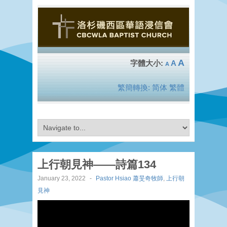
A
A
A
繁簡轉換:
简体
繁體
上行朝見神——詩篇134
January 23, 2022
-
Pastor Hsiao 蕭旻奇牧師
,
上行朝
見神