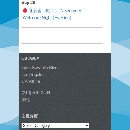
Sep 26
迎新會（晚上） Newcomers’
Welcome Night (Evening)
CBCWLA
1925 Sawtelle Blvd.
Los Angeles
CA 90025
(310) 570-2394
聯絡
文章分類
文