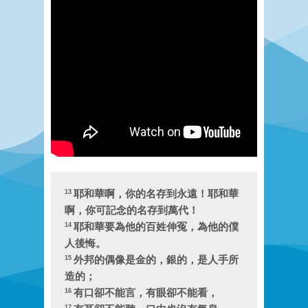
耶和華啊，你的名存到永遠！耶和華
13
啊，你可記念的名存到萬代
！
耶和華要為他的百姓伸冤，為他的僕
14
人後悔
。
外邦的偶像是金的，銀的，是人手所
15
造的
；
有口卻不能言，有眼卻不能看
，
16
17