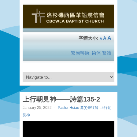
A
A
A
繁簡轉換:
简体
繁體
上行朝見神——詩篇135-2
January 25, 2022
-
Pastor Hsiao 蕭旻奇牧師
,
上行朝
見神