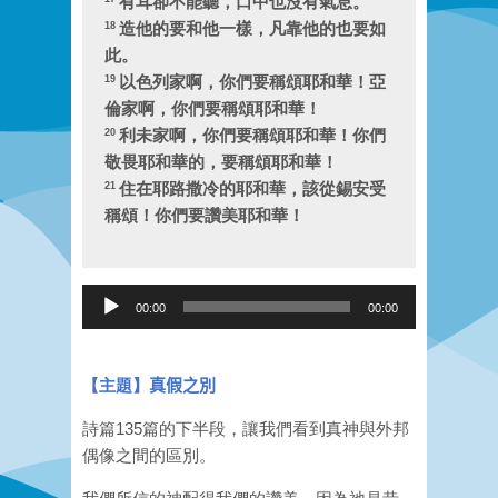
有耳卻不能聽，口中也沒有氣息
。
造他的要和他一樣，凡靠他的也要如
18
此
。
以色列家啊，你們要稱頌耶和華！亞
19
倫家啊，你們要稱頌耶和華
！
利未家啊，你們要稱頌耶和華！你們
20
敬畏耶和華的，要稱頌耶和華
！
住在耶路撒冷的耶和華，該從錫安受
21
稱頌！你們要讚美耶和華
！
Audio
00:00
00:00
Player
【主題】
真假之別
詩篇135篇的下半段，讓我們看到真神與外邦
偶像之間的區別。