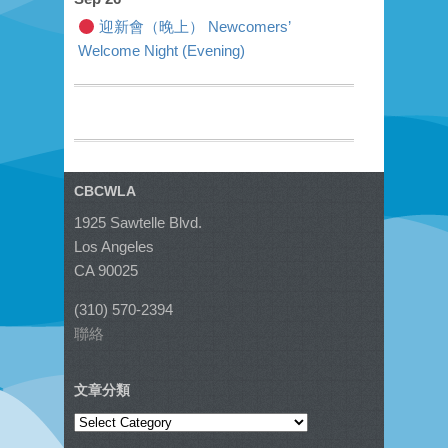
迎新會（晚上） Newcomers’
Welcome Night (Evening)
CBCWLA
1925 Sawtelle Blvd.
Los Angeles
CA 90025
(310) 570-2394
聯絡
文章分類
文
章