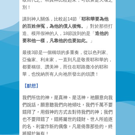
別！
講到神人關係，比較起14節「
耶和華要為他
的百姓伸冤，為他的僕人後悔。
」對於那些打
造、模拜假神的人，18節說到的是「
造他的
要和他一樣，凡靠他的也要如此。
」
最後3節是一個稱頌的多重奏，從以色列家、
亞倫家、利未家，一直到凡是敬畏耶和華的，
都要稱頌、讚美神，而住在耶路撒冷的耶和
華，也悅納所有人向祂所發出的頌讚！
【
默想
】
我們所信的神，是真神、是活神，祂願意向我
們說話，願意聽我們向祂傾吐，我們千萬不要
錯拜了，用假神的方式去對待我們的神；我們
也不要拜錯了，錯將屬世的錢財、世人所追逐
的名、利當作新的偶像，凡是倚靠那些的，終
將歸於無有！