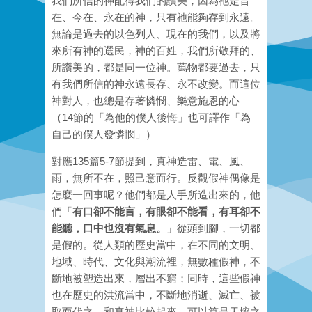
我們所信的神配得我們的讚美，因為祂是昔
在、今在、永在的神，只有祂能夠存到永遠。
無論是過去的以色列人、現在的我們，以及將
來所有神的選民，神的百姓，我們所敬拜的、
所讚美的，都是同一位神。萬物都要過去，只
有我們所信的神永遠長存、永不改變。而這位
神對人，也總是存著憐憫、樂意施恩的心
（14節的「為他的僕人後悔」也可譯作「為
自己的僕人發憐憫」）
對應135篇5-7節提到，真神造雷、電、風、
雨，無所不在，照己意而行。反觀假神偶像是
怎麼一回事呢？他們都是人手所造出來的，他
們「
有口卻不能言，有眼卻不能看，有耳卻不
能聽，口中也沒有氣息。
」從頭到腳，一切都
是假的。從人類的歷史當中，在不同的文明、
地域、時代、文化與潮流裡，無數種假神，不
斷地被塑造出來，層出不窮；同時，這些假神
也在歷史的洪流當中，不斷地消逝、滅亡、被
取而代之。和真神比較起來，可以算是天壤之