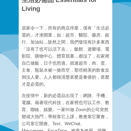
Living
居家令一下，所有的商店停業，僅有「生活必
需的」才准開業，如：超市、醫院、藥房、銀
行、加油站…陡然之間，我們發現有許多東西
「沒有了也可以活下去」。飯館、遊樂場、電
影院、購物中心、體育競賽…都沒了，在家裡
自己做飯，日子也照過。就連超市，肉、蛋、
主食、瓶裝水被一搶而空，那些精美的飲食反
倒沒人要。人人都很清楚甚麼是奢侈的，甚麼
才是必需的。
在疫情中，新的必需品出現了：網路、手機、
電腦。藉著現代科技，在家裡也可以工作、教
育、聯絡、娛樂。一家叫做 Zoom的公司突然
變成大熱門，學校靠它上課，教會靠它聚會，
公司靠它開會。Text、WeChat、
Messenger、FaceTime…被廣為使用，很難