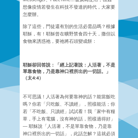
想像疫情若發生在科技不發達的時代，大家要
怎麼辦。
除了這些，門徒還有別的生活必需品嗎？根據
耶穌，有！耶穌曾在曠野禁食四十天，撒但以
食物來誘惑祂，要祂將石頭變成餅：
耶穌卻回答說：「經上記著說：人活著，不是
單靠食物，乃是靠神口裡所出的一切話。」
（太4:4）
不可思議！人活著為何要靠神的話？能當飯吃
嗎？你若「只吃飯、不讀經」，照樣能活；你
若「不吃飯、只讀經」試試看！我「家中有糧
草，手上有電腦，沒有神的話，照樣過得好」
— 耶穌說「人活著，不是單靠食物，乃是靠
神口裡所出的一切話」，此話怎解？這就必須