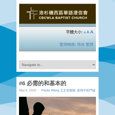
A
A
A
繁簡轉換:
简体
繁體
#6 必需的和基本的
May 6, 2020
-
Pastor Wang 王文堂牧師
,
疫情中的門徒