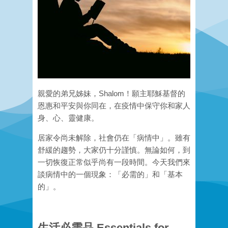
親愛的弟兄姊妹，Shalom！願主耶穌基督的
恩惠和平安與你同在，在疫情中保守你和家人
身、心、靈健康。
居家令尚未解除，社會仍在「病情中」。雖有
舒緩的趨勢，大家仍十分謹慎。無論如何，到
一切恢復正常似乎尚有一段時間。今天我們來
談病情中的一個現象：「必需的」和「基本
的」。
生活必需品 Essentials for