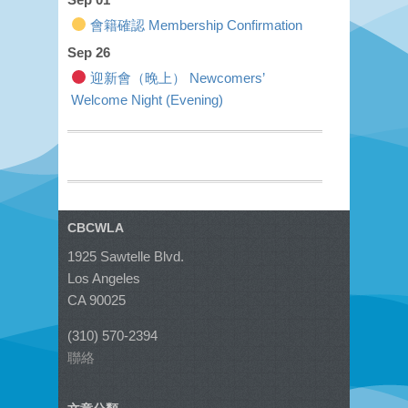
會籍確認 Membership Confirmation
Sep 26
迎新會（晚上） Newcomers’
Welcome Night (Evening)
CBCWLA
1925 Sawtelle Blvd.
Los Angeles
CA 90025
(310) 570-2394
聯絡