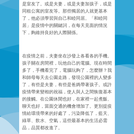
是室友了。或是夫妻，或是夫妻加孩子，或是
同租公寓的室友等。那些獨居的人就更基本
了，他必須學習與自己和睦同居。「和睦同
居」是疫情中的關鍵詞，在每天見面的情況
下，夠維持良好的人際關係。
在疫情之前，夫妻坐在沙發上各看各的手機。
孩子關在房間裡，玩他自己的電腦。現在時間
多了，手機看完了，電腦玩夠了，怎麼辦？我
和師母每天去公園走路，發現公園裡的人變多
了，有些是夫妻，有些是爸媽帶著孩子。或許
疫情帶來變相的祝福，使人與人之間恢復基本
的接觸。在公園休閒也好，在家裡一起煮飯、
聊天也好，當面交通的機會增加了。更別提疫
情給環境帶來的好處了，污染降低了，藍天、
綠草、飲水、空氣，這些最基本的生活必需
品，品質都改進了。