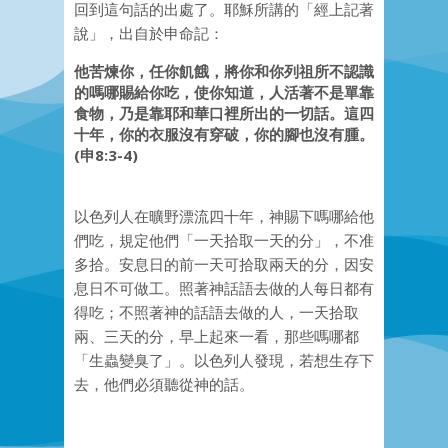
回到這句話的出處了。耶穌所講的「經上記著
說」，出自於申命記：
他苦煉你，任你飢餓，將你和你列祖所不認識
的嗎哪賜給你吃，使你知道，人活著不是單靠
食物，乃是靠耶和華口裡所出的一切話。這四
十年，你的衣服沒有穿破，你的腳也沒有腫。
(申8:3-4)
以色列人在曠野漂流四十年，神賜下嗎哪給他
們吃，規定他們「一天拾取一天的分」，不准
多拾。安息日的前一天可拾取兩天的分，因安
息日不可做工。照著神話語去做的人每日都有
得吃；不照著神的話語去做的人，一天拾取
兩、三天的分，早上起來一看，那些嗎哪都
「生蟲變臭了」。以色列人發現，若想生存下
去，他們必須聽從神的話。