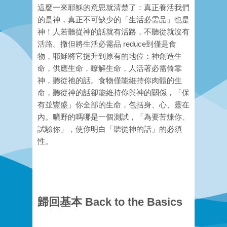
這麼一來耶穌的意思就清楚了：真正養活我們
的是神，真正不可缺少的「生活必需品」也是
神！人若聽從神的話就有活路，不聽從就沒有
活路。撒但將生活必需品 reduce到僅是食
物，耶穌將它提升到原有的地位：神創造生
命，供應生命，瞭解生命，人活著必需倚靠
神，聽從祂的話。食物僅能維持你肉體的生
命，聽從神的話卻能維持你與神的關係，「保
有並豐盛」你全部的生命，包括身、心、靈在
內。曠野的嗎哪是一個測試，「為要苦煉你、
試驗你」，使你明白「聽從神的話」的必須
性。
歸回基本 Back to the Basics