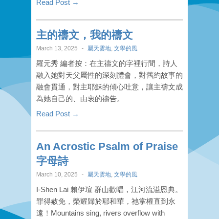
Read Post →
主的禱文，我的禱文
March 13, 2025
-
屬天雲地
,
文學的風
羅元秀 編者按：在主禱文的字裡行間，詩人
融入她對天父屬性的深刻體會，對舊約故事的
融會貫通，對主耶穌的傾心吐意，讓主禱文成
為她自己的、由衷的禱告。
Read Post →
An Acrostic Psalm of Praise
字母詩
March 10, 2025
-
屬天雲地
,
文學的風
I-Shen Lai 賴伊瑄 群山歡唱，江河流溢恩典。
罪得赦免，榮耀歸於耶和華，祂掌權直到永
遠！Mountains sing, rivers overflow with