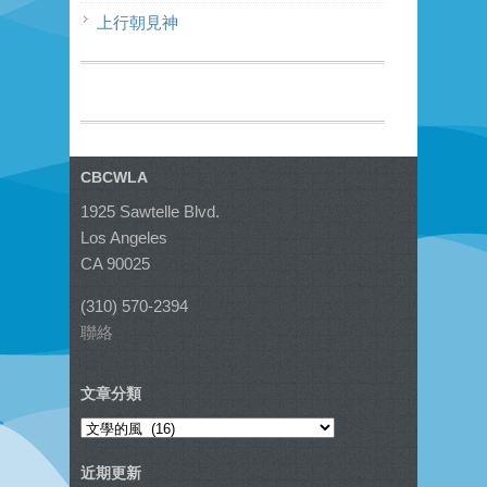
上行朝見神
CBCWLA
1925 Sawtelle Blvd.
Los Angeles
CA 90025
(310) 570-2394
聯絡
文章分類
文
章
近期更新
分