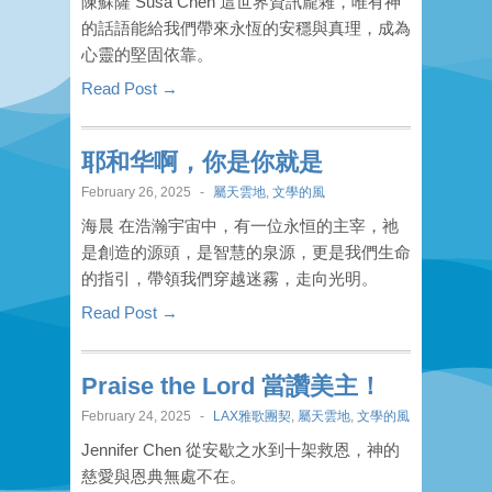
陳蘇薩 Susa Chen 這世界資訊龐雜，唯有神
的話語能給我們帶來永恆的安穩與真理，成為
心靈的堅固依靠。
Read Post →
耶和华啊，你是你就是
February 26, 2025
-
屬天雲地
,
文學的風
海晨 在浩瀚宇宙中，有一位永恒的主宰，祂
是創造的源頭，是智慧的泉源，更是我們生命
的指引，帶領我們穿越迷霧，走向光明。
Read Post →
Praise the Lord 當讚美主！
February 24, 2025
-
LAX雅歌團契
,
屬天雲地
,
文學的風
Jennifer Chen 從安歇之水到十架救恩，神的
慈愛與恩典無處不在。