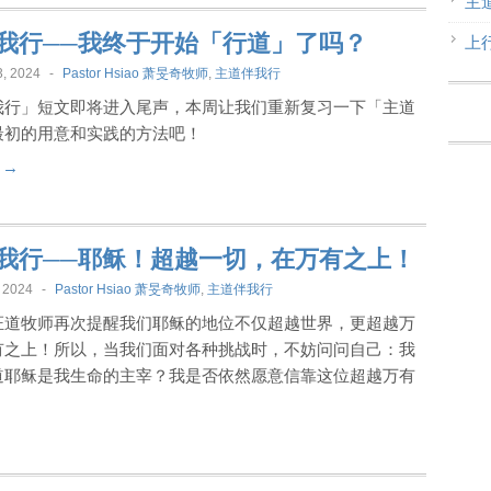
主
我行──我终于开始「行道」了吗？
上
, 2024
-
Pastor Hsiao 萧旻奇牧师
,
主道伴我行
我行」短文即将进入尾声，本周让我们重新复习一下「主道
最初的用意和实践的方法吧！
t →
我行──耶稣！超越一切，在万有之上！
 2024
-
Pastor Hsiao 萧旻奇牧师
,
主道伴我行
证道牧师再次提醒我们耶稣的地位不仅超越世界，更超越万
有之上！所以，当我们面对各种挑战时，不妨问问自己：我
道耶稣是我生命的主宰？我是否依然愿意信靠这位超越万有