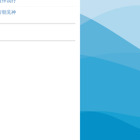
道伴我行
行朝见神