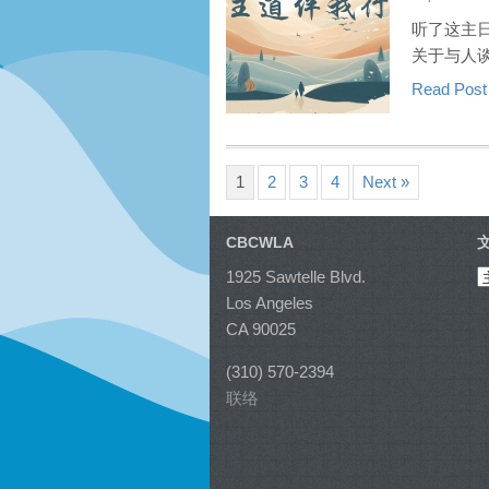
听了这主
关于与人
Read Pos
1
2
3
4
Next »
CBCWLA
1925 Sawtelle Blvd.
Los Angeles
CA 90025
(310) 570-2394
联络