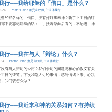
我行──我给耶稣的「借口」是什么？
2024
-
Pastor Hsiao 萧旻奇牧师
,
主道伴我行
也曾经找各样的「借口」没有好好事奉神？听了上主日的讲
们都不要忘记耶稣的话：「手扶著犁向后看的，不配进 神
t →
我行──我在与人「辩论」什么？
024
-
Pastor Hsiao 萧旻奇牧师
,
主道伴我行
有没有与人辩论的经历？我们争论的问题与核心的教义有关
上主日的证道，下次和别人讨论事情，感到情绪上来、心跳
候，我们该怎么做？
t →
我行──我近来和神的关系如何？有持续