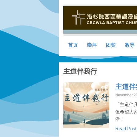
首页
崇拜
团契
教导
主道伴我行
主道伴
November 20
「主道伴
但希望大
活！
Read Pos