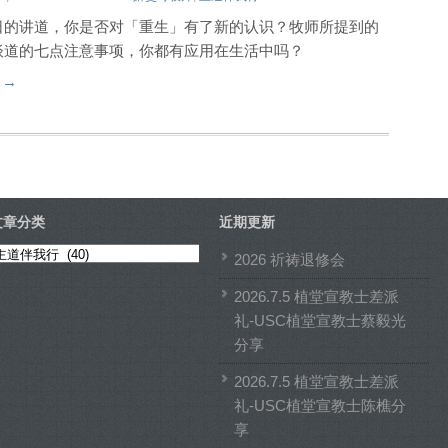
日的讲道，你是否对「重生」有了新的认识？牧师所提到的
谈道的七点注意事项，你都有应用在生活中吗？
t →
文章分类
近期更新
文
2026 祈祷退修会
章
2026.7.5 植堂宣教士差派
分
礼-USC植堂宣教士蔡毅光
类
分享
2026.7.5 植堂宣教士差派
礼-USC植堂宣教士陈樵分
享