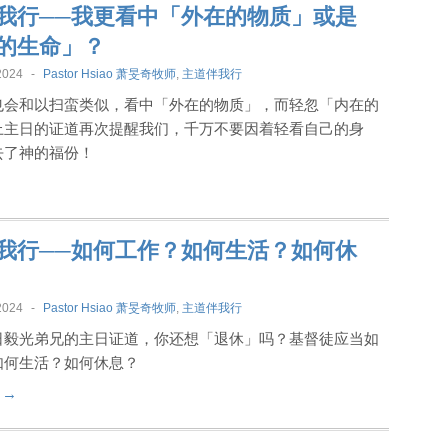
我行──我更看中「外在的物质」或是
的生命」？
2024
-
Pastor Hsiao 萧旻奇牧师
,
主道伴我行
也会和以扫蛮类似，看中「外在的物质」，而轻忽「内在的
上主日的证道再次提醒我们，千万不要因着轻看自己的身
去了神的福份！
我行──如何工作？如何生活？如何休
2024
-
Pastor Hsiao 萧旻奇牧师
,
主道伴我行
日毅光弟兄的主日证道，你还想「退休」吗？基督徒应当如
如何生活？如何休息？
t →