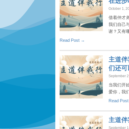
在进步
October 1, 2
借着仲才
我们自己
谢？又有
Read Post →
主道伴
们还可
September 2
当我们开
爱你，我
Read Pos
主道伴
September 1