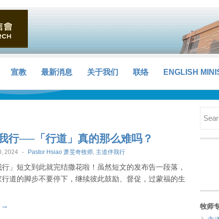
宣教
最新消息
关于我们
联络
ENGLISH MINI
我行──「行道」真的那么难吗？
, 2024
-
Pastor Hsiao 萧旻奇牧师
,
主道伴我行
我行」短文到此就完结撒花啦！虽然短文的发布告一段落，
家行道的脚步不要停下，继续彼此鼓励、督促，过蒙福的生
t →
牧师