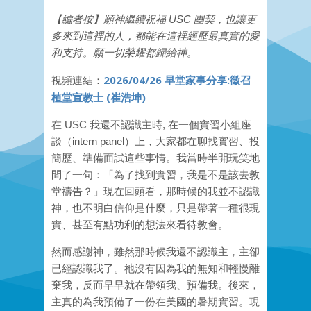
【
編者按】
願神繼續祝福 USC 團契，也讓更
多來到這裡的人，都能在這裡經歷最真實的愛
和支持。願一切榮耀都歸給神
。
2026/04/26 早堂家事分享:徵召
視頻連結：
植堂宣教士 (崔浩坤)
在 USC 我還不認識主時, 在一個實習小組座
談（intern panel）上，大家都在聊找實習、投
簡歷、準備面試這些事情。我當時半開玩笑地
問了一句：「為了找到實習，我是不是該去教
堂禱告？」現在回頭看，那時候的我並不認識
神，也不明白信仰是什麼，只是帶著一種很現
實、甚至有點功利的想法來看待教會。
然而感謝神，雖然那時候我還不認識主，主卻
已經認識我了。祂沒有因為我的無知和輕慢離
棄我，反而早早就在帶領我、預備我。後來，
主真的為我預備了一份在美國的暑期實習。現