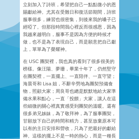
立刻加入了詩班，希望把自己一點點微小的恩
賜獻給神。尤其在受難日和復活節期間，詩班
服事很多，練習也很密集，到後來我的嗓子已
經啞了。但那段時間我心裡反而很感恩，因為
我越來越明白，服事不是因為方便的時候才
做，也不是為了表現自己，而是願意把自己獻
上，單單為了榮耀神。
在 USC 團契裡，我也真的看到了很多很美的
榜樣。像汪陽、夢珊，畢業十年了，仍然堅守
在團契裡，一直擺上、一直陪伴、一直守望；
海晨哥和 Lisa 姐，不辭辛勞地為團契預備食
物，照顧大家；周良哥也總是默默地給大家準
備水果和點心，一直「投餵」大家，讓人在這
些細微的關心裡真實感受到團契的溫暖。還有
很多弟兄姊妹，為了敬拜神，為了服事團契，
甘願放下自己的時間和精力，甚至放棄原本可
以有的主日安排和營收，只為了把最好的獻給
神。這樣的擺上不是一時的熱心，而是一種長