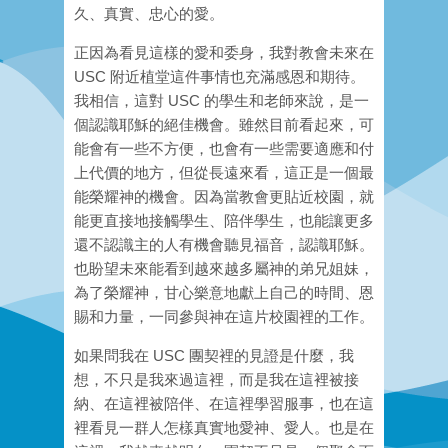
久、真實、忠心的愛。
正因為看見這樣的愛和委身，我對教會未來在
USC 附近植堂這件事情也充滿感恩和期待。
我相信，這對 USC 的學生和老師來說，是一
個認識耶穌的絕佳機會。雖然目前看起來，可
能會有一些不方便，也會有一些需要適應和付
上代價的地方，但從長遠來看，這正是一個最
能榮耀神的機會。因為當教會更貼近校園，就
能更直接地接觸學生、陪伴學生，也能讓更多
還不認識主的人有機會聽見福音，認識耶穌。
也盼望未來能看到越來越多屬神的弟兄姐妹，
為了榮耀神，甘心樂意地獻上自己的時間、恩
賜和力量，一同參與神在這片校園裡的工作。
如果問我在 USC 團契裡的見證是什麼，我
想，不只是我來過這裡，而是我在這裡被接
納、在這裡被陪伴、在這裡學習服事，也在這
裡看見一群人怎樣真實地愛神、愛人。也是在