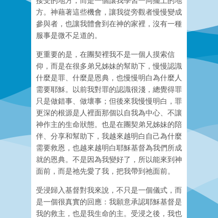
接受的地方，而是一個讓我學習一同擺上的地
方。神藉著這些機會，讓我從旁觀者慢慢變成
參與者，也讓我體會到在神的家裡，沒有一種
服事是微不足道的。
更重要的是，在團契裡我不是一個人摸索信
仰，而是在很多弟兄姊妹的幫助下，慢慢認識
什麼是罪、什麼是恩典，也慢慢明白為什麼人
需要耶穌。以前我對罪的認識很淺，總覺得罪
只是做錯事、做壞事；但後來我慢慢明白，罪
更深的根源是人裡面那個以自我為中心、不讓
神作主的生命狀態。也是在團契弟兄姊妹的陪
伴、分享和幫助下，我越來越明白自己為什麼
需要救恩，也越來越明白耶穌基督為我們所成
就的恩典。不是因為我變好了，所以能來到神
面前，而是祂先愛了我，把我帶到祂面前。
受浸歸入基督對我來說，不只是一個儀式，而
是一個很真實的回應：我願意承認耶穌基督是
我的救主，也是我生命的主。受浸之後，我也