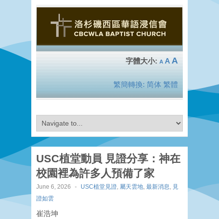
A
A
A
繁簡轉換:
简体
繁體
USC植堂動員 見證分享：神在
校園裡為許多人預備了家
June 6, 2026
-
USC植堂見證
,
屬天雲地
,
最新消息
,
見
證如雲
崔浩坤