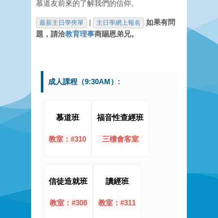
慕道友前來的了解我們的信仰。
|
如果有問
最新主日學夾單
主日學網上報名
題，請洽
教育理事
商賜恩弟兄。
成人課程（9:30AM）:
慕道班
福音性查經班
教室：#310
三樓會客室
信徒造就班
讀經班
教室：#308
教室：#311