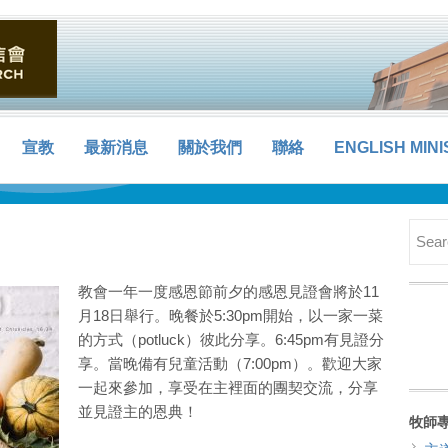
宣教
最新消息
關於我們
聯絡
ENGLISH MINI
教會一年一度感恩節前夕的感恩見證會將於11
月18日舉行。晚餐於5:30pm開始，以一家一菜
的方式（potluck）彼此分享。6:45pm有見證分
享。當晚備有兒童活動（7:00pm）。歡迎大家
一起來參加，享受在主裡面的團契交流，分享
並見證主的恩典！
牧師