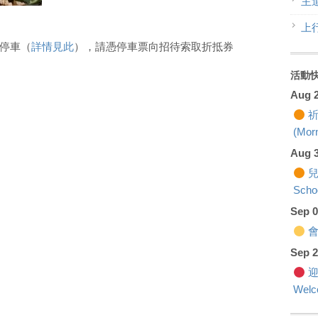
主
上
停車（
詳情見此
），請憑停車票向招待索取折抵券
活動
Aug 
祈
(Morn
Aug 
兒
Scho
Sep 
會籍
Sep 
迎
Welc