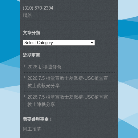
(310) 570-2394
聯絡
文章分類
文
章
近期更新
分
類
2026 祈禱退修會
2026.7.5 植堂宣教士差派禮-USC植堂宣
教士蔡毅光分享
2026.7.5 植堂宣教士差派禮-USC植堂宣
教士陳樵分享
我要參與事奉！
同工招募