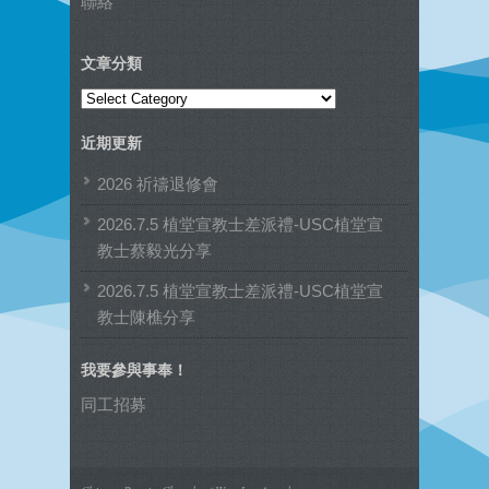
聯絡
文章分類
文
章
近期更新
分
類
2026 祈禱退修會
2026.7.5 植堂宣教士差派禮-USC植堂宣
教士蔡毅光分享
2026.7.5 植堂宣教士差派禮-USC植堂宣
教士陳樵分享
我要參與事奉！
同工招募