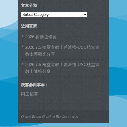
文章分類
文
章
近期更新
分
類
2026 祈禱退修會
2026.7.5 植堂宣教士差派禮-USC植堂宣
教士蔡毅光分享
2026.7.5 植堂宣教士差派禮-USC植堂宣
教士陳樵分享
我要參與事奉！
同工招募
Chinese Baptist Church of West Los Angeles