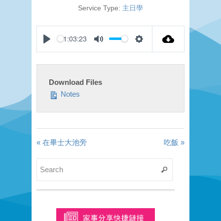
Service Type:
主日學
-1:03:23
Play
Mute
Settings
Download Files
Notes
« 在畢士大池旁
吃飯 »