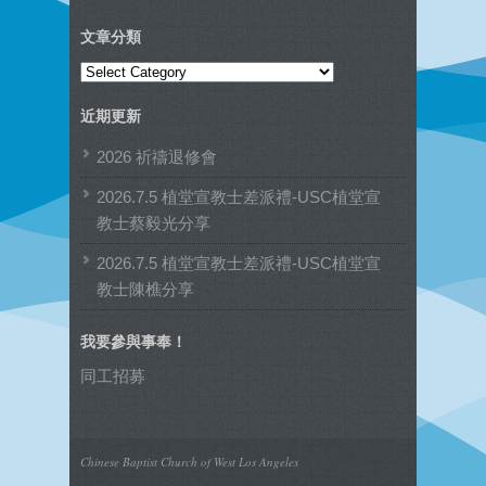
文章分類
文
章
近期更新
分
類
2026 祈禱退修會
2026.7.5 植堂宣教士差派禮-USC植堂宣
教士蔡毅光分享
2026.7.5 植堂宣教士差派禮-USC植堂宣
教士陳樵分享
我要參與事奉！
同工招募
Chinese Baptist Church of West Los Angeles