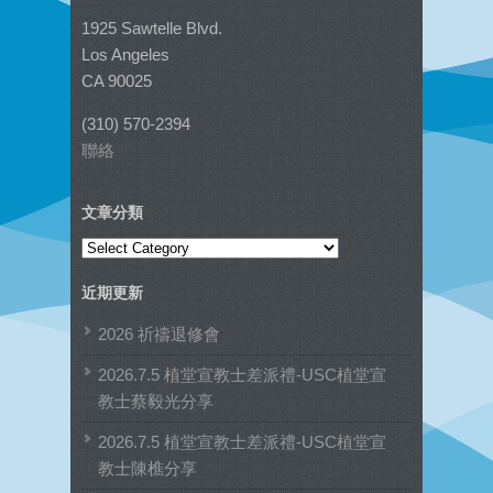
1925 Sawtelle Blvd.
Los Angeles
CA 90025
(310) 570-2394
聯絡
文章分類
文
章
近期更新
分
類
2026 祈禱退修會
2026.7.5 植堂宣教士差派禮-USC植堂宣
教士蔡毅光分享
2026.7.5 植堂宣教士差派禮-USC植堂宣
教士陳樵分享