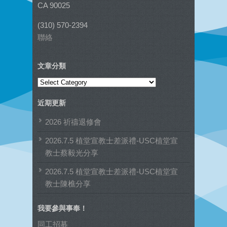
CA 90025
(310) 570-2394
聯絡
文章分類
文
章
近期更新
分
類
2026 祈禱退修會
2026.7.5 植堂宣教士差派禮-USC植堂宣
教士蔡毅光分享
2026.7.5 植堂宣教士差派禮-USC植堂宣
教士陳樵分享
我要參與事奉！
同工招募