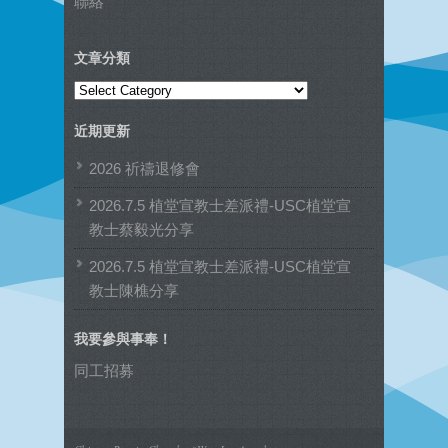
聯絡
文章分類
文
章
近期更新
分
類
2026 祈禱退修會
2026.7.5 植堂宣教士差派禮-USC植堂宣
教士蔡毅光分享
2026.7.5 植堂宣教士差派禮-USC植堂宣
教士陳樵分享
我要參與事奉！
同工招募