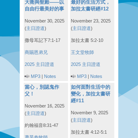
大衛與聖殿——以
最好的生活方式，
自由行最美好的事
加拉太書研經#12
November 30, 2025
November 23, 2025
(
主日證道
)
(
主日證道
)
撒母耳記下7:1-17
加拉太書 5:2-10
商賜恩弟兄
王文堂牧師
2025 主日證道
2025 主日證道
MP3
|
Notes
MP3
|
Notes
當心，別認鬼作
如何面對生活中的
父！
變化，加拉太書研
經#11
November 16, 2025
November 9, 2025
(
主日證道
)
(
主日證道
)
約翰福音8:31-47
加拉太書 4:12-5:1
蕭旻奇牧師