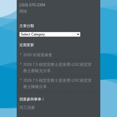
(310) 570-2394
聯絡
文章分類
文
章
近期更新
分
類
2026 祈禱退修會
2026.7.5 植堂宣教士差派禮-USC植堂宣
教士蔡毅光分享
2026.7.5 植堂宣教士差派禮-USC植堂宣
教士陳樵分享
我要參與事奉！
同工招募