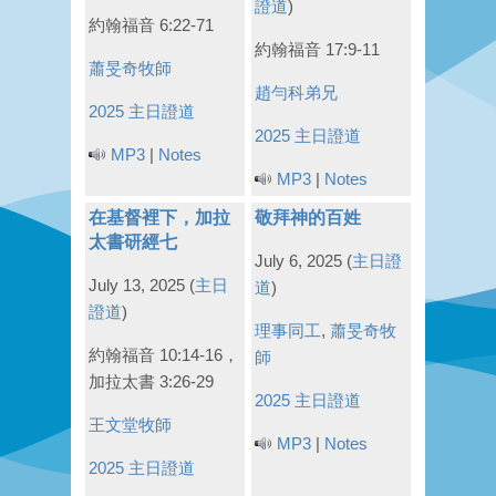
證道
)
約翰福音 6:22-71
約翰福音 17:9-11
蕭旻奇牧師
趙勻科弟兄
2025 主日證道
2025 主日證道
MP3
|
Notes
MP3
|
Notes
在基督裡下，加拉
敬拜神的百姓
太書研經七
July 6, 2025
(
主日證
July 13, 2025
(
主日
道
)
證道
)
理事同工
,
蕭旻奇牧
約翰福音 10:14-16，
師
加拉太書 3:26-29
2025 主日證道
王文堂牧師
MP3
|
Notes
2025 主日證道