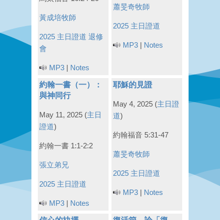
蕭旻奇牧師
黃成培牧師
2025 主日證道
2025 主日證道
退修
MP3
|
Notes
會
MP3
|
Notes
約翰一書（一）：
耶穌的見證
與神同行
May 4, 2025
(
主日證
May 11, 2025
(
主日
道
)
證道
)
約翰福音 5:31-47
約翰一書 1:1-2:2
蕭旻奇牧師
張立弟兄
2025 主日證道
2025 主日證道
MP3
|
Notes
MP3
|
Notes