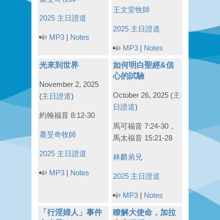
王文堂牧師
2025 主日證道
2025 主日證道
MP3
|
Notes
MP3
|
Notes
光來到世界
如何明白聖經&信
心的試驗
November 2, 2025
October 26, 2025
(
主
(
主日證道
)
日證道
)
約翰福音 8:12-30
馬可福音 7:24-30，
蕭旻奇牧師
馬太福音 15:21-28
2025 主日證道
林麟弟兄
MP3
|
Notes
2025 主日證道
MP3
|
Notes
「行淫婦人」事件
瞭解大使命，加拉