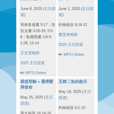
June 8, 2025
(
主日證
June 1, 2025
(
主日證
道
)
道
)
哥林多後書 5:17；加
約翰福音 6:16-21
拉太書 3:26-29, 5:5-
蕭旻奇牧師
6；歌羅西書 2:8-9,
1:28, 13-14
2025 主日證道
王文堂牧師
MP3
|
Notes
2025 主日證道
MP3
|
Notes
跟從耶穌 = 選擇愛
五餅二魚的啟示
與使命
May 18, 2025
(
主日
May 25, 2025
(
主日
證道
)
證道
)
約翰福音 6:1-15
馬太福音 16:24-26