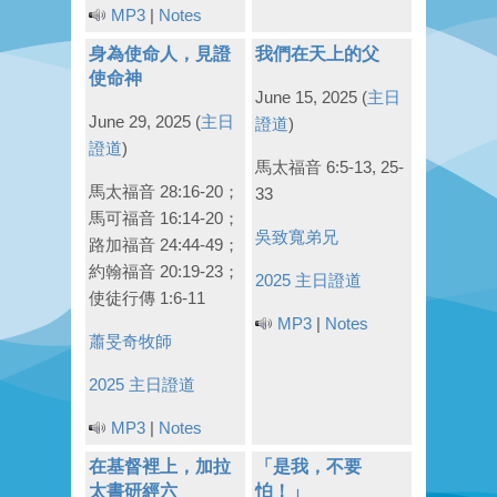
MP3
|
Notes
身為使命人，見證
我們在天上的父
使命神
June 15, 2025
(
主日
June 29, 2025
(
主日
證道
)
證道
)
馬太福音 6:5-13, 25-
馬太福音 28:16-20；
33
馬可福音 16:14-20；
吳致寬弟兄
路加福音 24:44-49；
約翰福音 20:19-23；
2025 主日證道
使徒行傳 1:6-11
MP3
|
Notes
蕭旻奇牧師
2025 主日證道
MP3
|
Notes
在基督裡上，加拉
「是我，不要
太書研經六
怕！」