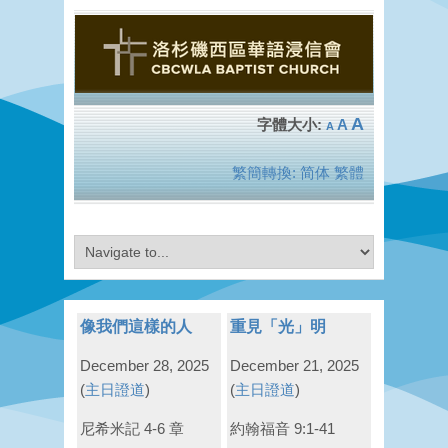
A
A
A
繁簡轉換:
简体
繁體
像我們這樣的人
重見「光」明
December 28, 2025
December 21, 2025
(
主日證道
)
(
主日證道
)
尼希米記 4-6 章
約翰福音 9:1-41