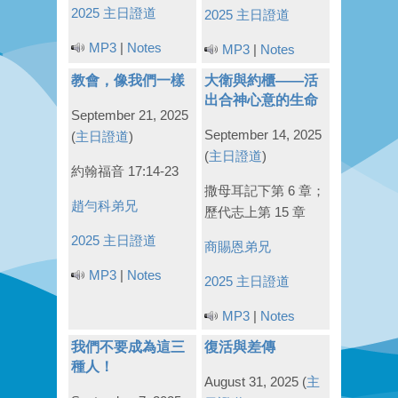
2025 主日證道
2025 主日證道
MP3
|
Notes
MP3
|
Notes
教會，像我們一樣
大衛與約櫃——活
出合神心意的生命
September 21, 2025
September 14, 2025
(
主日證道
)
(
主日證道
)
約翰福音 17:14-23
撒母耳記下第 6 章；
趙勻科弟兄
歷代志上第 15 章
2025 主日證道
商賜恩弟兄
MP3
|
Notes
2025 主日證道
MP3
|
Notes
我們不要成為這三
復活與差傳
種人！
August 31, 2025
(
主