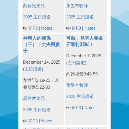
蔡毅光弟兄
蕭旻奇牧師
2025 主日證道
2025 主日證道
MP3
|
Notes
MP3
|
Notes
神與人的關係
可惡，竟有人要拿
（三）：丈夫與妻
石頭打耶穌！
子
December 7, 2025
December 14, 2025
(
主日證道
)
(
主日證道
)
約翰福音8:48-59
創世記2:18-25，以
蕭旻奇牧師
弗所書5:22-33
2025 主日證道
馬仲才弟兄
MP3
|
Notes
2025 主日證道
MP3
|
Notes