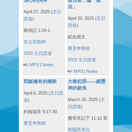
信心的抉擇
復活節，論「復
活」
April 27, 2025
(
主日
April 20, 2025
(
主日
證道
)
證道
)
路得記 1:16-1
綜合經文
玄云宏牧師
蕭旻奇牧師
2025 主日證道
2025 主日證道
MP3
|
Notes
MP3
|
Notes
耶穌擁有的權柄
大衛犯罪——經歷
神的赦免
April 6, 2025
(
主日證
March 30, 2025
(
主
道
)
日證道
)
約翰福音 5:17-30
撒母耳記下 11-12 章
蕭旻奇牧師
商賜恩弟兄