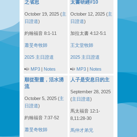
之省思
太書研經#10
October 19, 2025
(
主
October 12, 2025
(
主
日證道
)
日證道
)
約翰福音 8:1-11
加拉太書 4:12-5:1
蕭旻奇牧師
王文堂牧師
2025 主日證道
2025 主日證道
MP3
|
Notes
MP3
|
Notes
順從聖靈，活水湧
人子是安息日的主
流
September 28, 2025
October 5, 2025
(
主
(
主日證道
)
日證道
)
馬太福音 12:1-
約翰福音 7:37-52
8,11:28-30
蕭旻奇牧師
馬仲才弟兄