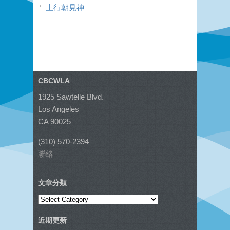
上行朝見神
CBCWLA
1925 Sawtelle Blvd.
Los Angeles
CA 90025
(310) 570-2394
聯絡
文章分類
文
章
近期更新
分