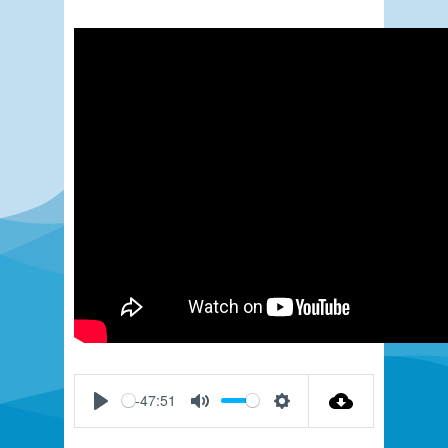
-47:51
Play
Mute
Settings