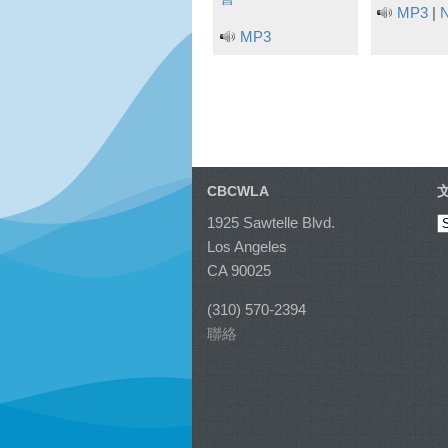
MP3
|
N
MP3
CBCWLA
1925 Sawtelle Blvd.
Los Angeles
CA 90025
(310) 570-2394
聯絡