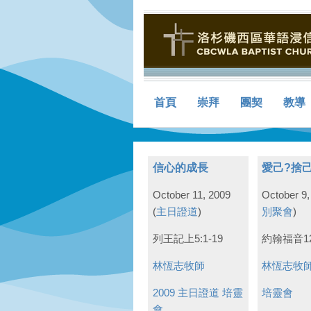
首頁
崇拜
團契
教導
信心的成長
愛己?捨己
October 11, 2009
October 9,
(
主日證道
)
別聚會
)
列王記上5:1-19
約翰福音12
林恆志牧師
林恆志牧
2009 主日證道
培靈
培靈會
會