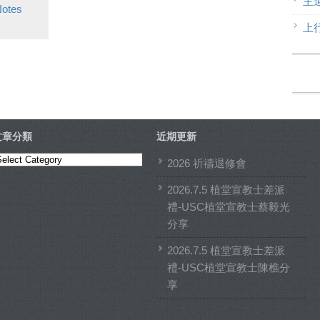
主
otes
上
文章分類
近期更新
文
2026 祈禱退修會
章
2026.7.5 植堂宣教士差派
分
禮-USC植堂宣教士蔡毅光
類
分享
2026.7.5 植堂宣教士差派
禮-USC植堂宣教士陳樵分
享