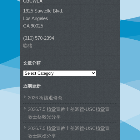
CBCWLA
1925 Sawtelle Blvd.
Los Angeles
CA 90025
(310) 570-2394
聯絡
文章分類
文
章
近期更新
分
類
2026 祈禱退修會
2026.7.5 植堂宣教士差派禮-USC植堂宣
教士蔡毅光分享
2026.7.5 植堂宣教士差派禮-USC植堂宣
教士陳樵分享