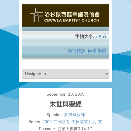
A
A
A
繁簡轉換:
简体
繁體
September 13, 2009
末世與聖經
Speaker:
鄭昌國牧師
Series:
2009 主日證道
,
主日講道系列 (5)
Passage:
提摩太後書3:14-17