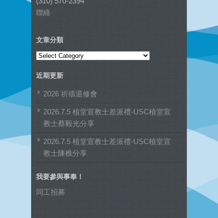
(310) 570-2394
聯絡
文章分類
文
章
近期更新
分
類
2026 祈禱退修會
2026.7.5 植堂宣教士差派禮-USC植堂宣
教士蔡毅光分享
2026.7.5 植堂宣教士差派禮-USC植堂宣
教士陳樵分享
我要參與事奉！
同工招募