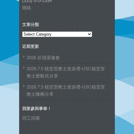
(310) 570-2394
聯絡
文章分類
文
章
近期更新
分
類
2026 祈禱退修會
2026.7.5 植堂宣教士差派禮-USC植堂宣
教士蔡毅光分享
2026.7.5 植堂宣教士差派禮-USC植堂宣
教士陳樵分享
我要參與事奉！
同工招募