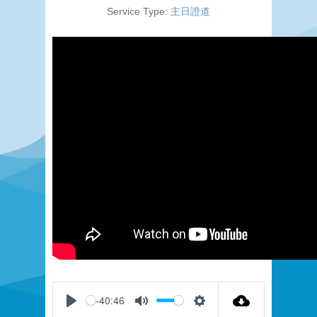
Service Type:
主日證道
-40:46
Play
Mute
Settings