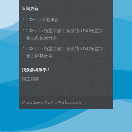
章
近期更新
分
類
2026 祈禱退修會
2026.7.5 植堂宣教士差派禮-USC植堂宣
教士蔡毅光分享
2026.7.5 植堂宣教士差派禮-USC植堂宣
教士陳樵分享
我要參與事奉！
同工招募
Chinese Baptist Church of West Los Angeles