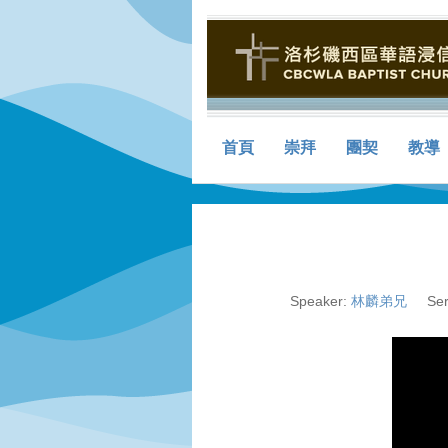
首頁
崇拜
團契
教導
Speaker:
林麟弟兄
Ser