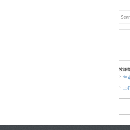
牧師
主
上