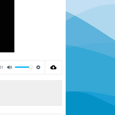
51
Mute
Settings