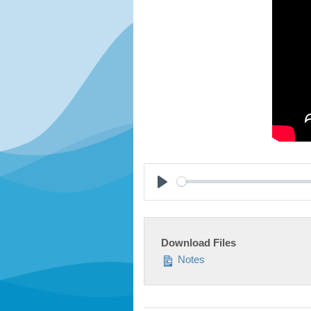
Play
Download Files
Notes