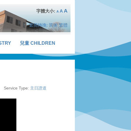
A
A
A
繁簡轉換:
简体
繁體
STRY
兒童 CHILDREN
Service Type:
主日證道