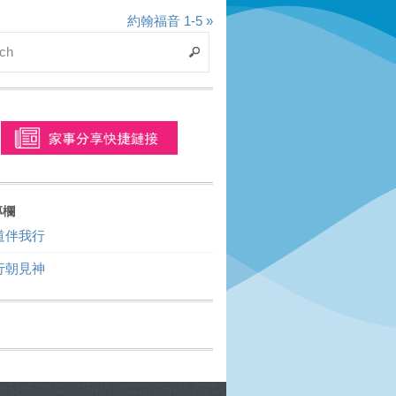
約翰福音 1-5 »
專欄
道伴我行
行朝見神