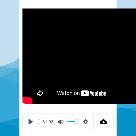
-31:03
Play
Mute
Settings