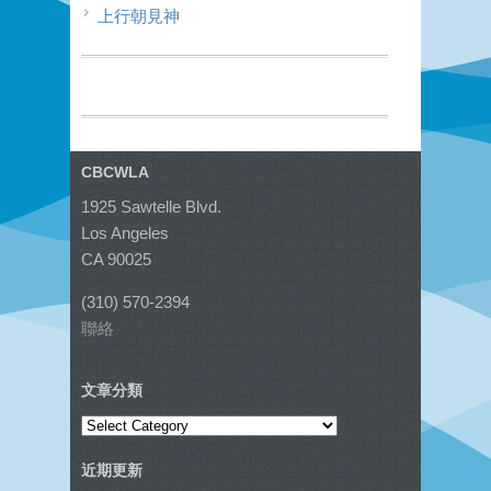
上行朝見神
CBCWLA
1925 Sawtelle Blvd.
Los Angeles
CA 90025
(310) 570-2394
聯絡
文章分類
文
章
近期更新
分