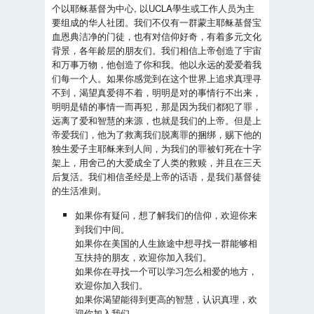
个以耶稣基督为中心, 以UCLA學生或工作人员为主
要组成的华人社团。我们不仅有一群蒙主耶稣基督宝
血恩典洁净的门徒，也有对信仰好奇，有着多元文化
背景，各年龄层的朋友们。我们相信上帝创造了宇宙
和万事万物，他创造了你和我。他以永远的爱爱着我
们每一个人。如果你感觉到在这个世界上追求真理寻
不到，渴望真爱得不着，明明是对的事情行不出来，
明明是错的事情一而再犯，那是因为我们都犯了罪，
远离了爱和智慧的来源，也就是我们的上帝。但是上
帝爱我们，他为了救离我们脱离罪的捆绑，赐下他的
独生爱子主耶稣来到人间，为我们的罪被钉死在十字
架上，用舍己的大爱成全了人类的救赎，并且在三天
后复活。我们相信圣经是上帝的话语，是我们基督徒
的生活准则。
如果你有疑问，想了解我们的信仰，欢迎你来
到我们中间。
如果你在美国的人生旅途中想寻找一群能够相
互扶持的朋友，欢迎你加入我们。
如果你在寻找一个可以学习怎么相爱的地方，
欢迎你加入我们。
如果你渴望能得到更高的智慧，认识真理，欢
迎你加入我们。