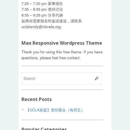
7:25 – 7:30 pm 家事报告
7:35 – 8:55 pm 查经讨论
8:55 – 9:25 pm 分享代祷
如果你需要报名吃饭或接送，请联系
uclafamily@cbcwla.org
;
Max Responsive Wordpress Theme
Thank you for using this free theme. If you have
questions, please feel free contact.
Recent Posts
【UCLA家庭】查经聚会（每周五）
Popular Categories