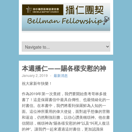
本週播仁——賜各樣安慰的神
January 2, 2019
-
最新消息
祝大家新年快樂！
作為2019年第一次查經，我們要開始查考哥林多後
書了！這是保羅書信中最具自傳性、也最情緒化的一
封書信。在本書中，我們將看到保羅鮮為人知的一
面。這位神所重用的偉大使徒，面對超乎想像的苦難
和逼迫，仍然剛強壯膽，以信心讚美稱頌神。他在書
信開頭，稱頌神為“賜各樣安慰的神”以及“叫死人復活
的神”。讓我們一起來通過這封書信，更加認識保