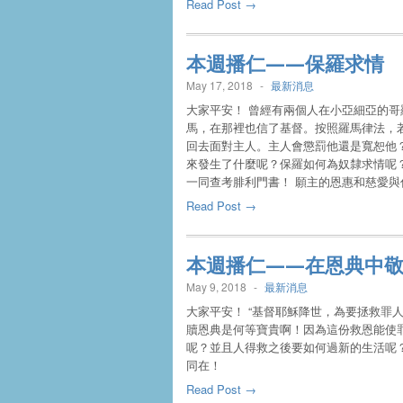
Read Post →
本週播仁——保羅求情
May 17, 2018
-
最新消息
大家平安！ 曾經有兩個人在小亞細亞的
馬，在那裡也信了基督。按照羅馬律法，
回去面對主人。主人會懲罰他還是寬恕他
來發生了什麼呢？保羅如何為奴隸求情呢？這件
一同查考腓利門書！ 願主的恩惠和慈愛與
Read Post →
本週播仁——在恩典中
May 9, 2018
-
最新消息
大家平安！ “基督耶穌降世，為要拯救罪
贖恩典是何等寶貴啊！因為這份救恩能使
呢？並且人得救之後要如何過新的生活呢？
同在！
Read Post →