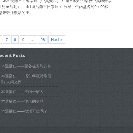
3/30受難日主餐崇拜（中英雙語）： 週五晚8:00舉行中英聯合崇
童活動）。 4/1復活節主日崇拜： 分早、午兩堂各於9：00和
信息來敬拜復活的主。
7
8
9
…
28
Next »
ecent Posts
本週播仁——賜各樣安慰的神
本週播仁——播仁年底特別活
動-火鍋之夜
本週播仁——主內一家人
本週播仁——復活的身體
本週播仁——復活可信嗎？