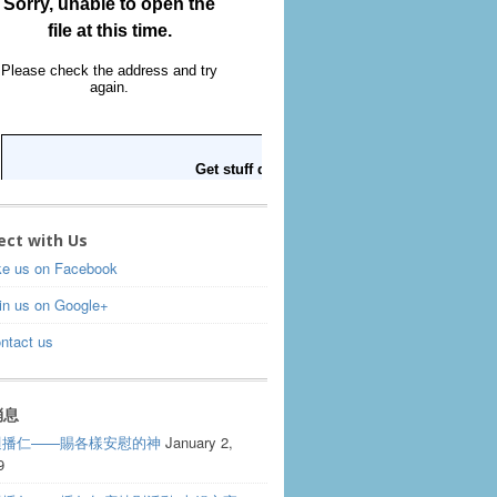
ect with Us
ke us on Facebook
in us on Google+
ntact us
消息
週播仁——賜各樣安慰的神
January 2,
9