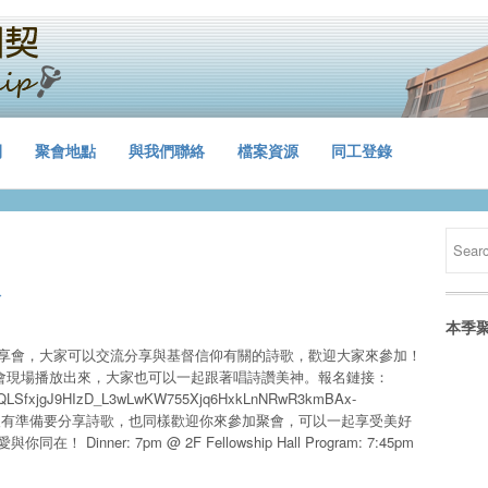
間
聚會地點
與我們聯絡
檔案資源
同工登錄
會
本季
分享會，大家可以交流分享與基督信仰有關的詩歌，歡迎大家來參加！
會現場播放出來，大家也可以一起跟著唱詩讚美神。報名鏈接：
FAIpQLSfxjgJ9HIzD_L3wLwKW755Xjq6HxkLnNRwR3kmBAx-
_url 若是你沒有準備要分享詩歌，也同樣歡迎你來參加聚會，可以一起享受美好
nner: 7pm @ 2F Fellowship Hall Program: 7:45pm