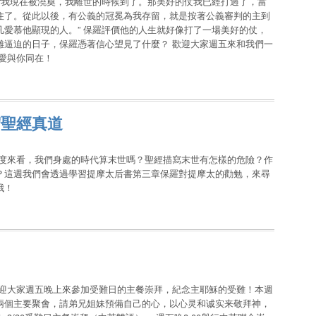
“我現在被澆奠，我離世的時候到了。那美好的仗我已經打過了，當
住了。從此以後，有公義的冠冕為我存留，就是按著公義審判的主到
愛慕他顯現的人。” 保羅評價他的人生就好像打了一場美好的仗，
難逼迫的日子，保羅憑著信心望見了什麼？ 歡迎大家週五來和我們一
愛與你同在！
守聖經真道
角度來看，我們身處的時代算末世嗎？聖經描寫末世有怎樣的危險？作
？這週我們會透過學習提摩太后書第三章保羅對提摩太的勸勉，來尋
哦！
日
歡迎大家週五晚上來參加受難日的主餐崇拜，紀念主耶穌的受難！本週
兩個主要聚會，請弟兄姐妹預備自己的心，以心灵和诚实来敬拜神，