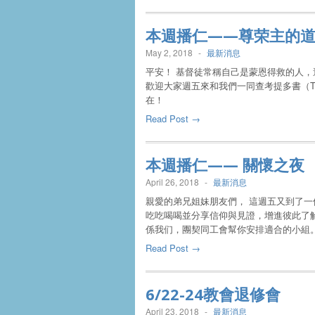
本週播仁——尊荣主的
May 2, 2018
-
最新消息
平安！ 基督徒常稱自己是蒙恩得救的人
歡迎大家週五來和我們一同查考提多書（Ti
在！
Read Post →
本週播仁—— 關懷之夜
April 26, 2018
-
最新消息
親愛的弟兄姐妹朋友們， 這週五又到了一個季
吃吃喝喝並分享信仰與見證，增進彼此了
係我们，團契同工會幫你安排適合的小組
Read Post →
6/22-24教會退修會
April 23, 2018
-
最新消息