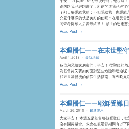
平安！ 在保羅生命的最後時刻，他說道：
跑的路我已經跑盡了，所信的道我已經守
了那日要賜給我的；不但賜給我，也賜給凡
究竟什麼樣的仗是美好的仗呢？在遭受苦
同查考提摩太后書最終章！ 願主的恩惠慈
Read Post →
本週播仁——在末世堅
April 4, 2018
-
最新消息
各位弟兄姐妹朋友們，平安！ 從聖經的
為基督徒又要如何面對這些危險和逼迫呢
找末世基督徒的信仰生活指南。週五晚見
Read Post →
本週播仁——耶穌受難
March 26, 2018
-
最新消息
大家平安！ 本週五是基督耶穌受難日，
沒有團契聚會。教會在復活節期間有以下