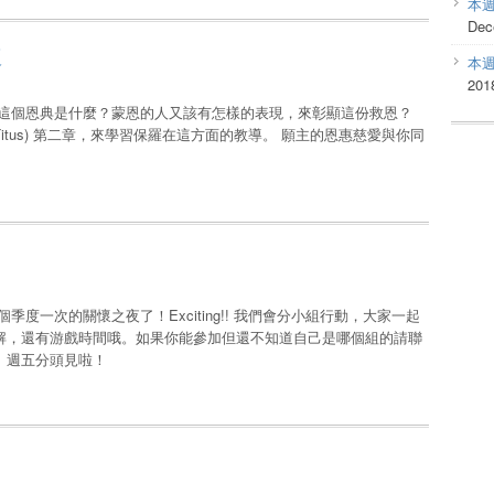
本
Dec
道
本
201
，這個恩典是什麼？蒙恩的人又該有怎樣的表現，來彰顯這份救恩？
tus) 第二章，來學習保羅在這方面的教導。 願主的恩惠慈愛與你同
度一次的關懷之夜了！Exciting!! 我們會分小組行動，大家一起
解，還有游戲時間哦。如果你能參加但還不知道自己是哪個組的請聯
。週五分頭見啦！