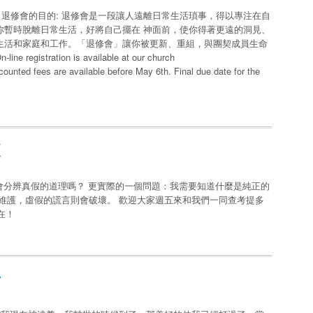
ola University 退修會的目的: 退修會是一段讓人遠離日常生活瑣事，得以專注在自
你暫時脫離日常生活，好將自己擺在 神面前，使你得著更遠的洞見、
生活和家庭和工作。「退修會」讓你被更新、重組，與團契成員生命
stration is available at our church
scounted fees are available before May 6th. Final due date for the
壞
你會分辨真假的道理嗎？ 更實際的一個問題：我需要知道什麼是純正的
維護，虛假的謊言則會破壞。 歡迎大家週五來和我們一同查考提多
同在！
士