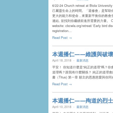
6/22-24 Church retreat at Bi
己屬靈生命上的時間。「退修會」是幫助
更大的能力和使命，來重新平衡你的教會
連結, 並找到你繼續前進所需要的力量。 On-line regi
website: cbcwla.org/retreat/ Early bird di
registration…
Read Post →
本週播仁——維護與破
April 18, 2018
-
最新消息
平安！ 你知道什麼是“純正的道理”嗎？
道理嗎？跟我有什麼關係？ 純正的道理會
書（Titus) 第一章 願主的恩惠慈愛與你
Read Post →
本週播仁——殉道的烈
April 10, 2018
-
最新消息