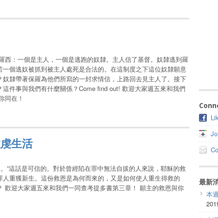
哥羅西：一個是主人，一個是逃跑的奴隸。主人信了基督。奴隸逃到羅
若一個逃奴被抓到被主人處死是合法的。在這制度之下這位奴隸願意
？奴隸帶著保羅為他們所寫的一封求情信，上路回去見主人了。接下
事與我們有什麼關係？Come find out! 歡迎大家週五來和我們
你同在！
Conn
Li
Jo
敬虔生活
Co
人。”這話是可信的。對於曾經陷在罪中無法自拔的人來說，耶穌的救
罪人重獲新生。這份救恩是為何而來的，又是如何使人重生得救的
最新
 歡迎大家週五來和我們一同查考提多書第三章！ 願主的救恩與你
本
201