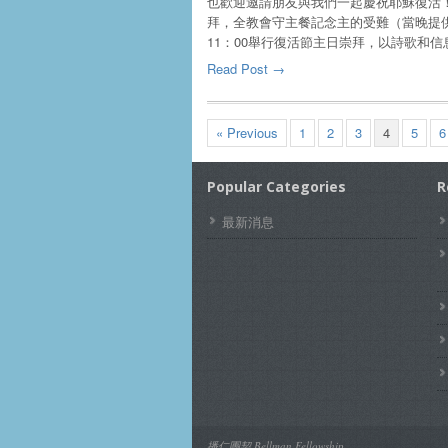
也歡迎邀請朋友與我們一起慶祝耶穌復活！ 
拜，全教會守主餐記念主的受難（當晚提供兒
11：00舉行復活節主日崇拜，以詩歌和
Read Post →
« Previous
1
2
3
4
5
6
Popular Categories
R
最新消息
播仁團契 Bellman Fellowship