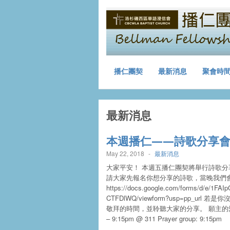
播仁團契
最新消息
聚會時
最新消息
本週播仁——詩歌分享
May 22, 2018
-
最新消息
大家平安！ 本週五播仁團契將舉行詩歌
請大家先報名你想分享的詩歌，當晚我們
https://docs.google.com/forms/d/e/1
CTFDlWQ/viewform?usp=pp
敬拜的時間，並聆聽大家的分享。 願主的愛與你同在！ Di
– 9:15pm @ 311 Prayer group: 9:15pm