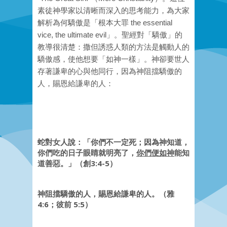
素徒神學家以清晰而深入的思考能力，為大家
解析為何驕傲是「根本大罪 the essential
vice, the ultimate evil」。聖經對「驕傲」的
教導很清楚：撒但誘惑人類的方法是觸動人的
驕傲感，使他想要「如神一樣」。神卻要世人
存著謙卑的心與他同行，因為神阻擋驕傲的
人，賜恩給謙卑的人：
蛇對女人說：「你們不一定死；因為神知道，
你們吃的日子眼睛就明亮了，
你們便如神
能知
道善惡。」（創3:4-5）
神阻擋驕傲的人，賜恩給謙卑的人。（雅
4:6；彼前 5:5）