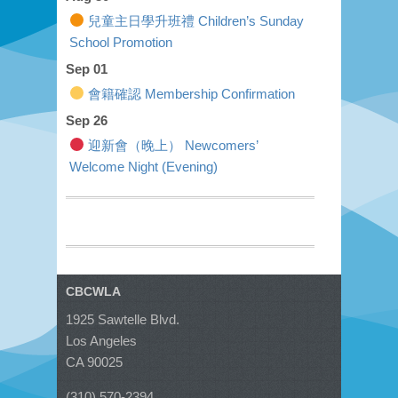
兒童主日學升班禮 Children’s Sunday
School Promotion
Sep 01
會籍確認 Membership Confirmation
Sep 26
迎新會（晚上） Newcomers’
Welcome Night (Evening)
CBCWLA
1925 Sawtelle Blvd.
Los Angeles
CA 90025
(310) 570-2394