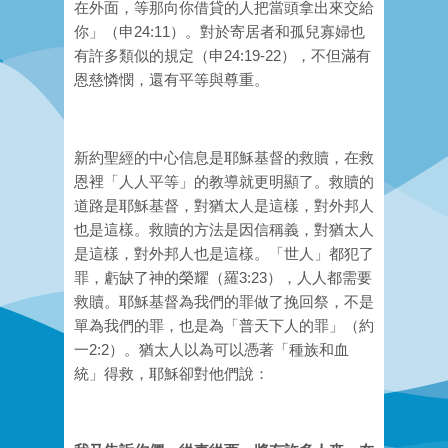
在外面，等那向你借貸的人把當頭拿出來交給
你」（申24:11）。對於寄居者和孤兒寡婦也
有許多類似的規定（申24:19-22），不但滿有
恩慈憐憫，還有平等與尊重。
新約聖經的中心信息是耶穌基督的救贖，在救
恩裡「人人平等」的教導就更明顯了。救贖的
道路是耶穌基督，對猶太人是這樣，對外邦人
也是這樣。救贖的方法是因信稱義，對猶太人
是這樣，對外邦人也是這樣。「世人」都犯了
罪，虧缺了神的榮耀（羅3:23），人人都需要
救贖。耶穌基督為我們的罪做了挽回祭，不是
單為我們的罪，也是為「普天下人的罪」（約
一2:2）。猶太人以為可以憑著「種族和血
統」得救，耶穌卻對他們說：