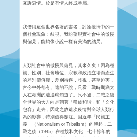
互訴衷情。於是有情人終成眷屬。
我借用這個世界名著的書名，討論疫情中的一
個社會現象：歧視。我盼望現實社會中的傲慢
與偏見，能夠像小說一樣有美滿的結局。
人類社會中的傲慢與偏見，其來久矣！因為種
族、性別、社會地位、宗教和政治立場而產生
的差別價值觀，差別待遇，歧視，甚至迫害，
古今中外都有。遠的不說，只看二戰時期猶太
人在歐洲的遭遇就知道了。只不過，二戰之後
全世界的大方向是朝著「種族和諧」和「文化
包容」走去，因此之故這次疫情對全球人類行
為的影響，特別值得關注。因近年「民族主
義」（Nationalism or Tribalism）的興起，二
戰之後（1945）在種族和文化上七十餘年的