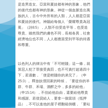
是造男造女。亞當和夏娃都有神的形象，他們
的後代也都有神的形象。神從一個血脈造出萬
族的人，古今中外所有的人類，人人都是亞當
和夏娃的後代。神賜給每個人「榮耀尊貴為冠
冕」（詩8:5），人類不但受造平等，也受造
尊貴。雖然我們的膚色不同，長相各異，社會
經濟地位也不同，人人都應當受到平等的待遇
和尊重。
以色列人的律法中有「不可輕賤」這一條，就
算惡人犯了罪接受責罰，也不可責打超過四十
下，若過數，「便是輕賤你的弟兄了」（申
25:3）。釋放奴僕回家的時候，「要從你的羊
群、牛群、禾場、酒醡之中，多多的給他」
（申15:14），不但給他自由，還要給他尊貴
和感謝。若借貸給人，要拿一個當頭（抵押
品），不可以進他的屋子裡翻箱倒櫃，「要站