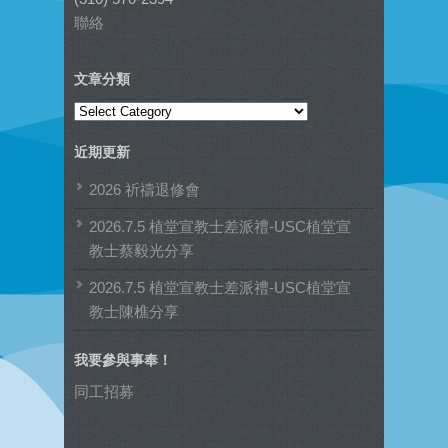
聯絡
文章分類
文
章
近期更新
分
類
2026 祈禱退修會
2026.7.5 植堂宣教士差派禮-USC植堂宣
教士蔡毅光分享
2026.7.5 植堂宣教士差派禮-USC植堂宣
教士陳樵分享
我要參與事奉！
同工招募