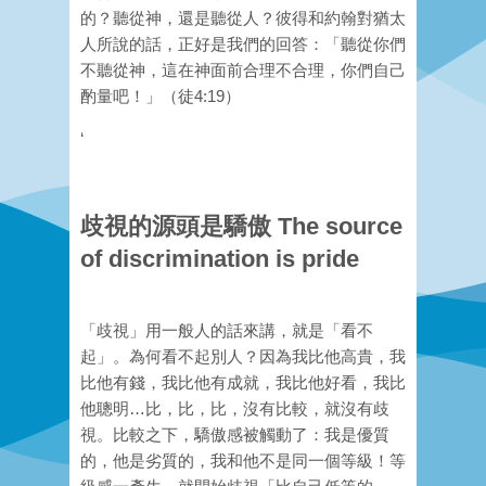
的？聽從神，還是聽從人？彼得和約翰對猶太
人所說的話，正好是我們的回答：「聽從你們
不聽從神，這在神面前合理不合理，你們自己
酌量吧！」（徒4:19）
‘
歧視的源頭是驕傲 The source
of discrimination is pride
「歧視」用一般人的話來講，就是「看不
起」。為何看不起別人？因為我比他高貴，我
比他有錢，我比他有成就，我比他好看，我比
他聰明…比，比，比，沒有比較，就沒有歧
視。比較之下，驕傲感被觸動了：我是優質
的，他是劣質的，我和他不是同一個等級！等