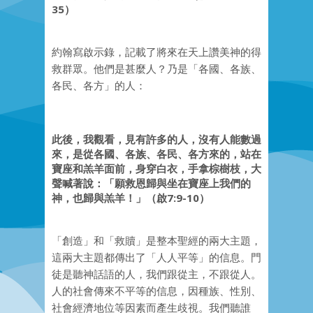
35）
約翰寫啟示錄，記載了將來在天上讚美神的得
救群眾。他們是甚麼人？乃是「各國、各族、
各民、各方」的人：
此後，我觀看，見有許多的人，沒有人能數過
來，是從各國、各族、各民、各方來的，站在
寶座和羔羊面前，身穿白衣，手拿棕樹枝，大
聲喊著說：「願救恩歸與坐在寶座上我們的
神，也歸與羔羊！」（啟7:9-10）
「創造」和「救贖」是整本聖經的兩大主題，
這兩大主題都傳出了「人人平等」的信息。門
徒是聽神話語的人，我們跟從主，不跟從人。
人的社會傳來不平等的信息，因種族、性別、
社會經濟地位等因素而產生歧視。我們聽誰