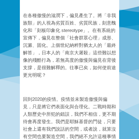
在各種傲慢的滋潤下，偏見產生了。將「非我
族類」的人視為劣質百姓、劣質民族，刻意醜
化和「刻板印象化 stereotype」。在有系統的
宣傳下，偏見在整個「社會群眾心理」成形、
沉澱、固化。上個世紀納粹對猶太人的「最終
解答」，日本人的「南京大屠殺」這些難以想
像的殘酷行為，若無高度的傲慢與偏見在背後
支撐，是很難解釋的。往事已矣，如何使前途
更光明呢？
回到2020的疫情。疫情並未製造傲慢與偏
見，只是將它們表面化與合理化。二戰時期和
人類歷史中所犯的錯誤，我們不相信，更不期
待會再度發生。我們是耶穌基督的門徒，只要
社會上還有我們說話的空間，或者說，就算沒
有空間也要製造空間，我們絕不允許這種事情