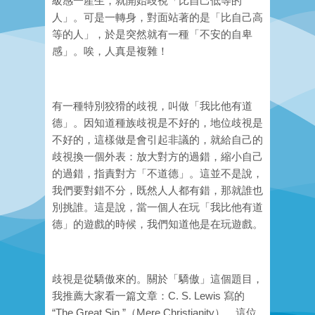
級感一產生，就開始歧視「比自己低等的
人」。可是一轉身，對面站著的是「比自己高
等的人」，於是突然就有一種「不安的自卑
感」。唉，人真是複雜！
有一種特別狡猾的歧視，叫做「我比他有道
德」。因知道種族歧視是不好的，地位歧視是
不好的，這樣做是會引起非議的，就給自己的
歧視換一個外表：放大對方的過錯，縮小自己
的過錯，指責對方「不道德」。這並不是說，
我們要對錯不分，既然人人都有錯，那就誰也
別挑誰。這是說，當一個人在玩「我比他有道
德」的遊戲的時候，我們知道他是在玩遊戲。
歧視是從驕傲來的。關於「驕傲」這個題目，
我推薦大家看一篇文章：C. S. Lewis 寫的
“The Great Sin.”（Mere Christianity）。這位