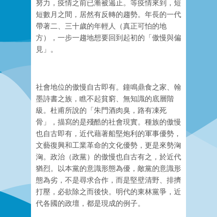
努力，疫情之前已漸被遏止。等疫情來到，短
短數月之間，居然有反轉的趨勢。年長的一代
帶著二、三十歲的年輕人（真正可怕的地
方），一步一趨地想要回到起初的「傲慢與偏
見」。
社會地位的傲慢自古即有。鐘鳴鼎食之家、翰
墨詩書之族，瞧不起貧窮、無知識的底層階
級。杜甫所說的「朱門酒肉臭，路有凍死
骨」，描寫的是殘酷的社會現實。種族的傲慢
也自古即有，近代藉著船堅炮利的軍事優勢，
文藝復興和工業革命的文化優勢，更是來勢洶
洶。政治（政黨）的傲慢也自古有之，於近代
猶烈。以本黨的意識形態為優，敵黨的意識形
態為劣，不是尋求合作，而是堅壁清野、排擠
打壓，必欲除之而後快。明代的東林黨爭，近
代各國的政壇，都是現成的例子。