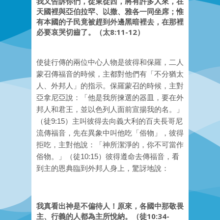
我又告訴你們，從東從西，將有許多人來，在
天國裡與亞伯拉罕、以撒、雅各一同坐席；惟
有本國的子民竟被趕到外邊黑暗裡去，在那裡
必要哀哭切齒了。（太8:11-12）
使徒行傳的兩位中心人物是彼得和保羅，二人
蒙召傳福音的時候，主都對他們有「不分猶太
人、外邦人」的指示。保羅蒙召的時候，主對
亞拿尼亞說：「他是我所揀選的器皿，要在外
邦人和君王，並以色列人面前宣揚我的名。」
（徒9:15）主叫彼得去向義大利的百夫長哥尼
流傳福音，先在異象中叫他吃「俗物」，彼得
拒吃，主對他說：「神所潔淨的，你不可當作
俗物。」（徒10:15）彼得遵命去傳福音，看
到主的恩典臨到外邦人身上，驚訝地說：
我真看出神是不偏待人！原來，各國中那敬畏
主、行義的人都為主所悅納。（徒10:34-