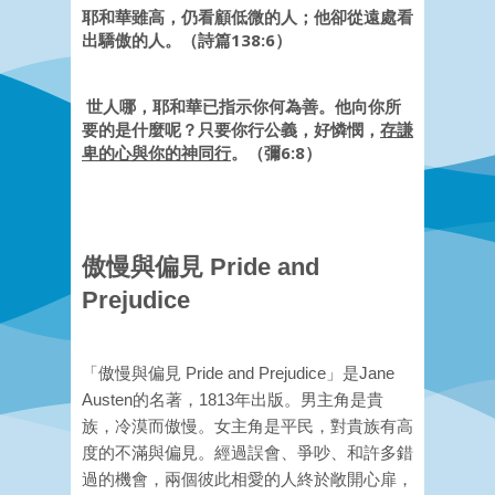
耶和華雖高，仍看顧低微的人；他卻從遠處看
出驕傲的人。（詩篇138:6）
世人哪，耶和華已指示你何為善。他向你所
要的是什麼呢？只要你行公義，好憐憫，
存謙
卑的心與你的神同行
。（彌6:8）
傲慢與偏見 Pride and
Prejudice
「傲慢與偏見 Pride and Prejudice」是Jane
Austen的名著，1813年出版。男主角是貴
族，冷漠而傲慢。女主角是平民，對貴族有高
度的不滿與偏見。經過誤會、爭吵、和許多錯
過的機會，兩個彼此相愛的人終於敞開心扉，