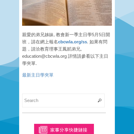
親愛的弟兄姊妹, 教會新一季主日學5月5日開
班，請在網上報名
cbcwla.org/ss
. 如果有問
題，請洽教育理事王鳳韜弟兄,
education@cbcwla.org
詳情請參看以下主日
學夾單.
最新主日學夾單