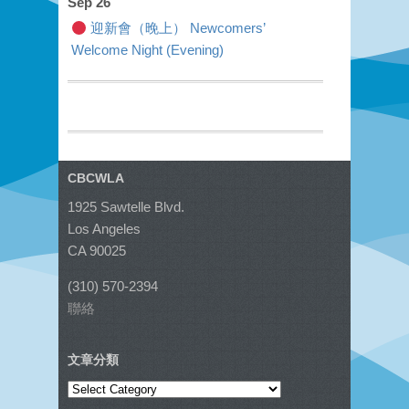
Sep 26
迎新會（晚上） Newcomers’
Welcome Night (Evening)
CBCWLA
1925 Sawtelle Blvd.
Los Angeles
CA 90025
(310) 570-2394
聯絡
文章分類
文