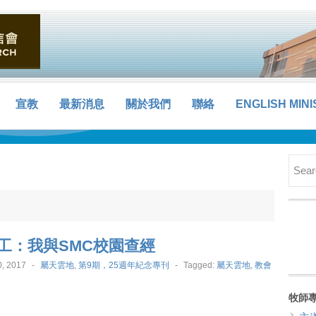
宣教
最新消息
關於我們
聯絡
ENGLISH MINI
工：我與SMC校園查經
, 2017
-
屬天雲地
,
第9期，25週年紀念專刊
-
Tagged:
屬天雲地
,
教會
牧師