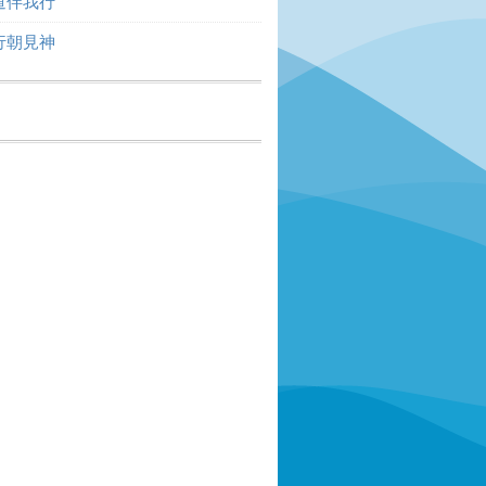
道伴我行
行朝見神