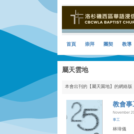
首頁
崇拜
團契
教導
屬天雲地
本會出刊的【屬天園地】的網絡版
教會事
November 20
事工
林瑋儀