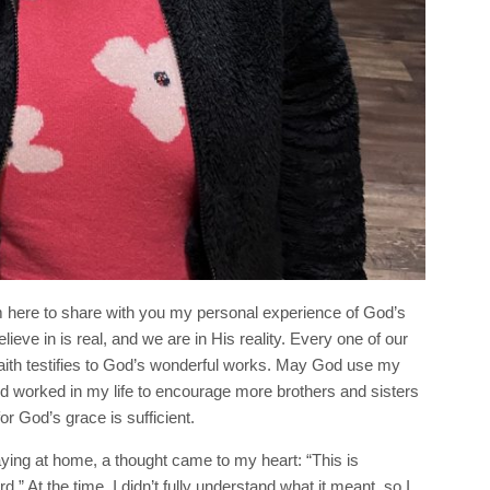
m here to share with you my personal experience of God’s
eve in is real, and we are in His reality. Every one of our
faith testifies to God’s wonderful works. May God use my
d worked in my life to encourage more brothers and sisters
or God’s grace is sufficient.
aying at home, a thought came to my heart: “This is
” At the time, I didn’t fully understand what it meant, so I