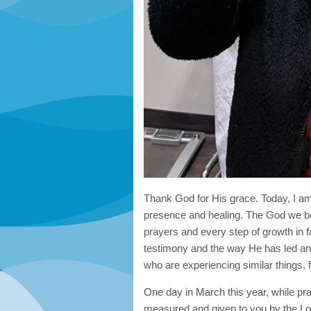
Thank God for His grace. Today, I a
presence and healing. The God we beli
prayers and every step of growth in 
testimony and the way He has led an
who are experiencing similar things, f
One day in March this year, while pr
measured and given to you by the Lord.