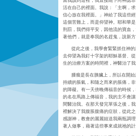
當我讀到這裡，我直接跪下向神認罪
活在自己的裡面。我說：「主啊，求
信心放在我裡面。」神給了我這些經
這個苦難上，而是仰望神。耶和華是
刑罰，我們得平安，因他流的寶血，洗
著他們，就是奉我的名趕鬼，說新方
從此之後，我學會緊緊抓住神的應
去仰望為我釘十字架的耶穌基督、從
生的治療方案的時間裡，神醫治了我
腫瘤是長在胰臟上，所以在開始用
持續的脹氣，和隨之而來的脹痛，非
的障礙。有一天傍晚傳福音的時候，
的名在馬路上傳福音，我的主不會讓
間醫治我。在那天發完單張之後，我
裡解決了我腹脹腹痛的症狀，從此之
感謝神，教會的麗麗姐送我兩瓶調理
著人做事，藉著這些事來成就祂的計