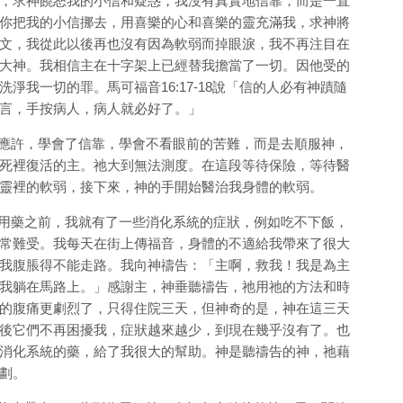
，求神饒恕我的小信和疑惑，我沒有真實地信靠，而是一直
你把我的小信挪去，用喜樂的心和喜樂的靈充滿我，求神將
文，我從此以後再也沒有因為軟弱而掉眼淚，我不再注目在
大神。我相信主在十字架上已經替我擔當了一切。因他受的
淨我一切的罪。馬可福音16:17-18說「信的人必有神蹟隨
言，手按病人，病人就必好了。」
許，學會了信靠，學會不看眼前的苦難，而是去順服神，
死裡復活的主。祂大到無法測度。在這段等待保險，等待醫
靈裡的軟弱，接下來，神的手開始醫治我身體的軟弱。
藥之前，我就有了一些消化系統的症狀，例如吃不下飯，
常難受。我每天在街上傳福音，身體的不適給我帶來了很大
我腹脹得不能走路。我向神禱告：「主啊，救我！我是為主
我躺在馬路上。」感謝主，神垂聽禱告，祂用祂的方法和時
的腹痛更劇烈了，只得住院三天，但神奇的是，神在這三天
後它們不再困擾我，症狀越來越少，到現在幾乎沒有了。也
消化系統的藥，給了我很大的幫助。神是聽禱告的神，祂藉
劃。