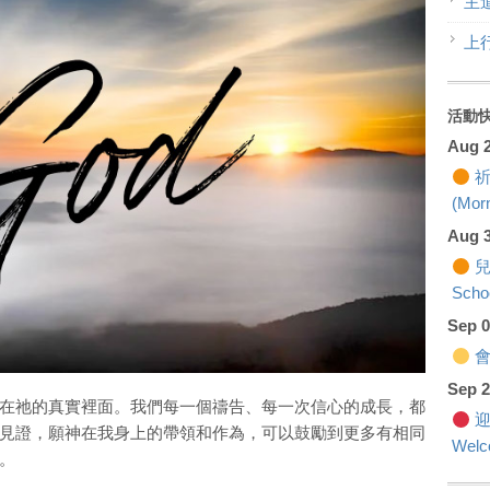
主
上
活動
Aug 
祈
(Morn
Aug 
兒
Scho
Sep 
會籍
Sep 
在祂的真實裡面。我們每一個禱告、每一次信心的成長，都
迎
見證，願神在我身上的帶領和作為，可以鼓勵到更多有相同
Welc
。