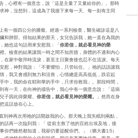
，心裡有一個意念，說「這是主量了又量給你的」。那時
求神，沒想到，這成為了我接下來每一天、每一刻有主同
有一個四公分的腫瘤。經過一系列檢查，醫生確診這是八
臟和肺部。得知結果的那天，女兒告訴我，她一直在為我的
，她也這句話用來安慰我：「
你若信，就必看見神的榮
裡。檢查的結果讓我一時之間不知所措，身體的不適和內心
，在家中敬拜時流淚，甚至主日聚會後也忍不住流淚。每天
安慰，神對我說：「不要懼怕，只管站住。」祂的話語讓我
情，我又會感到無力和沮喪，心情總是高高低低，跌宕起
手中，我的命在耶和華的手中，只求你救我」。那段時間，
到有一天，在向神的禱告中，我心中有一個意念說：「這病
兒子因此得榮耀。
你若信，就必看見神的榮耀。
」然而在身
把這話放在心上。
到神再次用祂的話開啟我的心。那天晚上我失眠到兩點，
的話再一次臨到我：「 從前主救了他的百姓出埃及地，後
事你們雖然都知道，我卻仍要提醒你們。」（猶大書1:5）