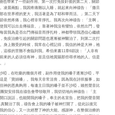
也帶來了一些副作用。第一次打免疫針後的第二天，關節
。凌晨兩點，我因疼痛難以入睡，就起來向神禱告：「撒旦
那在世界裡的更大，我活著是為了耶和華而活。」第二天下
節依然疼痛，我心裡非常掙扎。我再次向神禱告：「主啊，
使我可以出去傳福音。」靠著神我沒有懼怕，依然出門，發
每當我為是否出門傳福音而掙扎時，神都帶領我憑信心繼續
，免疫治療引起的關節問題也逐漸被神醫治了。到第二次打
。身上難受的時候，我常在心裡記得，我信的神是大神，祂
，這樣的苦難不會臨到我。希伯來書11章6節說：「人非有
前來的人必須信有神，並且信祂賞賜那些尋求祂的人。信是
。」
啞，在吃藥的幾個月裡，副作用使我的嗓子逐漸沙啞，平
這是「寶娟嗓」。我每天非常沮喪，因為我在詩班服事，如
但神的恩典夠用，每逢主日我的嗓子並不沙啞，雖然聲音比
日，團契安排我在禱告會帶領敬拜，我切切地向神禱告：「主
開口說話，也能開我的嗓子，奉主的名宣告，把我的聲音開
果真醫治了我，禱告會上我的嗓子被神打開了，從此以後完
我的信心，又一次經歷了神的大能。感謝神，在整個治療的