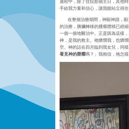
過程中，除了住院那個主日，其他時
手給我力量和信心，讓我能站立得住
在整個治療期間，神顯神蹟，顯大
的治療，胰臟轉移的腫瘤體積已經縮
一個一個地醫治中。正是因為這樣，
神，是我的救主。祂憐憫我，也憐憫
空。神的話在四月臨到我女兒，同樣
看見神的榮耀
嗎？」我相信，祂怎樣