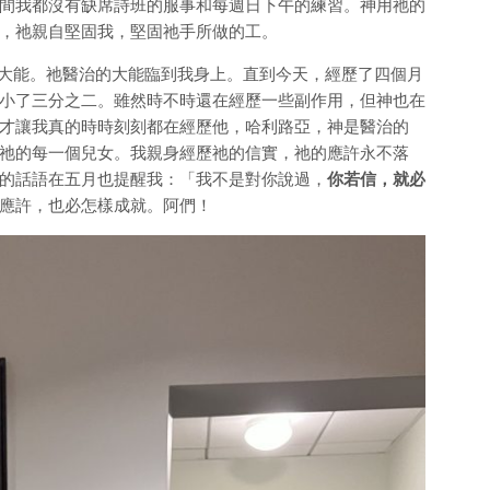
間我都沒有缺席詩班的服事和每週日下午的練習。神用祂的
，祂親自堅固我，堅固祂手所做的工。
能。祂醫治的大能臨到我身上。直到今天，經歷了四個月
小了三分之二。雖然時不時還在經歷一些副作用，但神也在
才讓我真的時時刻刻都在經歷他，哈利路亞，神是醫治的
祂的每一個兒女。我親身經歷祂的信實，祂的應許永不落
的話語在五月也提醒我：「我不是對你說過，
你若信，就必
應許，也必怎樣成就。阿們！