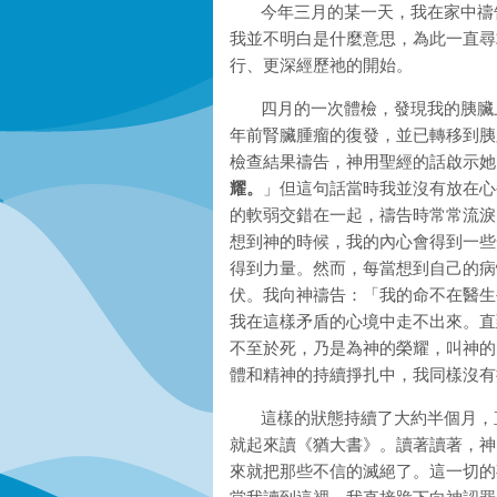
今年三月的某一天，我在家中禱告
我並不明白是什麼意思，為此一直尋
行、更深經歷祂的開始。
四月的一次體檢，發現我的胰臟上
年前腎臟腫瘤的復發，並已轉移到胰
檢查結果禱告，神用聖經的話啟示她
耀。
」但這句話當時我並沒有放在心
的軟弱交錯在一起，禱告時常常流淚
想到神的時候，我的內心會得到一些
得到力量。然而，每當想到自己的病
伏。我向神禱告：「我的命不在醫生
我在這樣矛盾的心境中走不出來。直
不至於死，乃是為神的榮耀，叫神的
體和精神的持續掙扎中，我同樣沒有
這樣的狀態持續了大約半個月，直
就起來讀《猶大書》。讀著讀著，神
來就把那些不信的滅絕了。這一切的