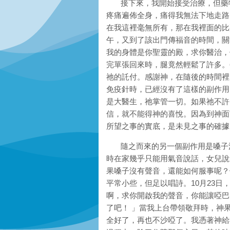
接下來，我開始接受治療，但藥物
疼痛遍佈全身，痛得我無法下地走路
在我這裡毫無所有，那在我裡面的比
午，又到了該出門傳福音的時間，關
我的身體是你聖靈的殿，求你醫治，
完單張回來時，腿竟然輕鬆了許多。
祂的託付。感謝神，在隨後的時間裡
免疫針時，已經沒有了這樣的副作用
是大醫生，祂掌管一切。如果祂不許
信，就不能得神的喜悅。因為到神面
所望之事的實底，是未見之事的確據
隨之而來的另一個副作用是嗓子沙
時在家幾乎只能用氣音說話，女兒說
果嗓子沒有聲音，還能如何服事呢？
平常小些，但足以唱詩。10月23
啊，求你開啟我的聲音，你能讓啞巴
了吧！ 」當我上台帶領敬拜時，神
全好了，再也不沙啞了。我憑著神給