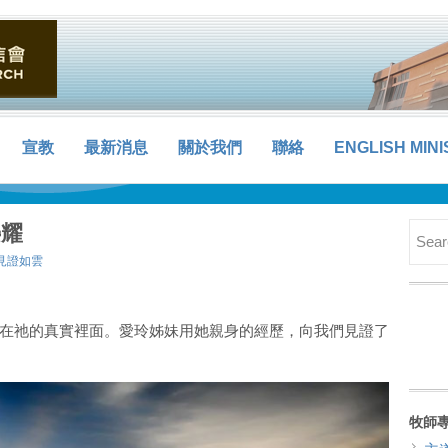
宣教
最新消息
關於我們
聯絡
ENGLISH MINI
榮耀
見證如雲
在祂的真實裡面。愛玲姊妹用她親身的經歷，向我們見證了
牧師