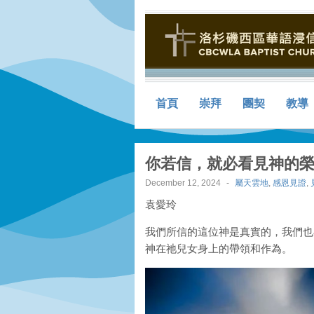
首頁
崇拜
團契
教導
你若信，就必看見神的
December 12, 2024
-
屬天雲地
,
感恩見證
,
袁愛玲
我們所信的這位神是真實的，我們也
神在祂兒女身上的帶領和作為。