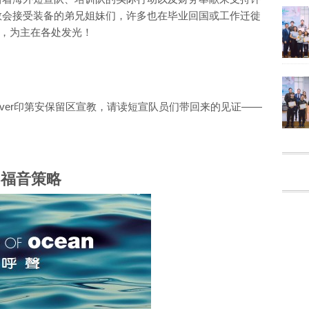
A教会接受装备的弟兄姐妹们，许多也在毕业回国或工作迁徙
，为主在各处发光！
river印第安保留区宣教，请读短宣队员们带回来的见证——
的福音策略