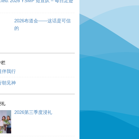
ected: 2026 YSMP 短宣队 – 每日足迹
2026布道会——这话是可信
的
专栏
道伴我行
行朝见神
浸礼
2026第三季度浸礼