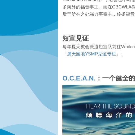
多海外的福音事工。而在CBCWL
后于所在之处竭力事奉主，传扬福音
短宣见证
每年夏天教会派遣短宣队前往White
「
属天园地YSMP见证专栏
」。
O.C.E.A.N.
：一个健全