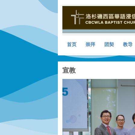
首页
崇拜
团契
教导
宣教