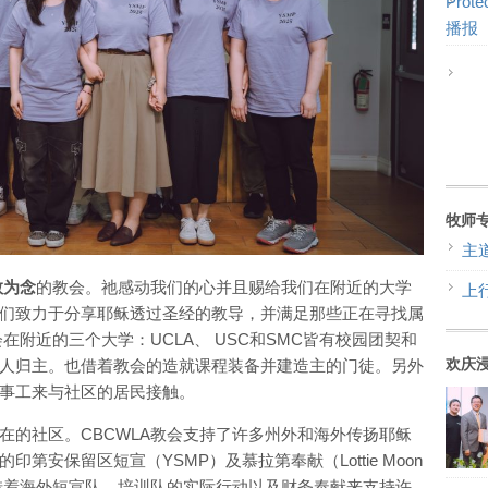
Prot
播报
牧师
主
教为念
的教会。祂感动我们的心并且赐给我们在附近的大学
上
们致力于分享耶稣透过圣经的教导，并满足那些正在寻找属
在附近的三个大学：UCLA、 USC和SMC皆有校园团契和
欢庆
人归主。也借着教会的造就课程装备并建造主的门徒。另外
事工来与社区的居民接触。
在的社区。CBCWLA教会支持了许多州外和海外传扬耶稣
第安保留区短宣（YSMP）及慕拉第奉献（Lottie Moon
，教会也不时借着海外短宣队、培训队的实际行动以及财务奉献来支持许