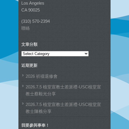
Los Angeles
CA 90025
(310) 570-2394
聯絡
文章分類
文
章
近期更新
分
類
2026 祈禱退修會
2026.7.5 植堂宣教士差派禮-USC植堂宣
教士蔡毅光分享
2026.7.5 植堂宣教士差派禮-USC植堂宣
教士陳樵分享
我要參與事奉！