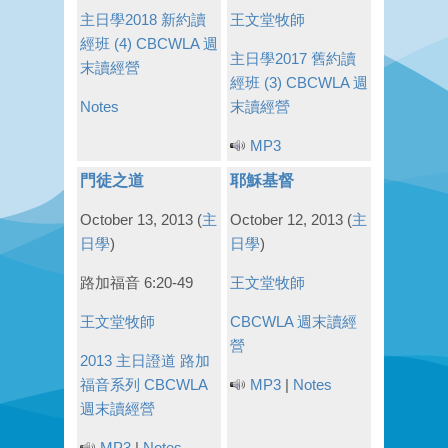
主日學2018
新約讀
王文堂牧師
經班 (4)
CBCWLA 週
主日學2017
舊約讀
末讀經營
經班 (3)
CBCWLA 週
Notes
末讀經營
MP3
門徒之道
耶穌基督
October 13, 2013
(
主
October 12, 2013
(
主
日學
)
日學
)
路加福音 6:20-49
王文堂牧師
王文堂牧師
CBCWLA 週末讀經
營
2013 主日證道
路加
福音系列
CBCWLA
MP3
|
Notes
週末讀經營
MP3
|
Notes