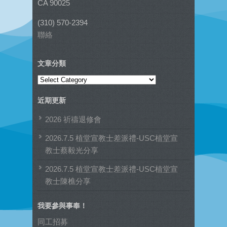
CA 90025
(310) 570-2394
聯絡
文章分類
文
章
近期更新
分
類
2026 祈禱退修會
2026.7.5 植堂宣教士差派禮-USC植堂宣
教士蔡毅光分享
2026.7.5 植堂宣教士差派禮-USC植堂宣
教士陳樵分享
我要參與事奉！
同工招募